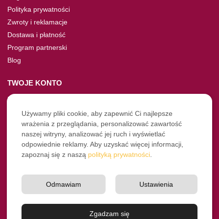
Polityka prywatności
Zwroty i reklamacje
Dostawa i płatność
Program partnerski
Blog
TWOJE KONTO
Moje konto
Nie pamiętasz hasła?
Używamy pliki cookie, aby zapewnić Ci najlepsze
wrażenia z przeglądania, personalizować zawartość
Twoje zamówienia
naszej witryny, analizować jej ruch i wyświetlać
odpowiednie reklamy. Aby uzyskać więcej informacji,
NASZE SOCIALE
zapoznaj się z naszą
polityką prywatności
.
Facebook
Instagram
Odmawiam
Ustawienia
YouTube
© Pro-Fryz.pl 2021-2026
Zgadzam się