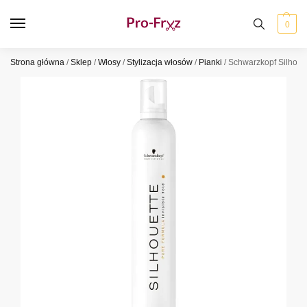
0
Strona główna
/
Sklep
/
Włosy
/
Stylizacja włosów
/
Pianki
/
Schwarzkopf Silhoue