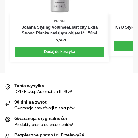
PIANKI
Joanna Styling Volume&Elasticity Extra
KYO Style P
Strong Pianka nadająca objętość 150ml
15,50
zł
Dodaj do koszyka
Tania wysyłka
DPD Pickup Automat za 8,99 zł!
90 dni na zwrot
Gwarancja satysfakcji z zakupów!
Gwarancja oryginalności
Produkty prosto od producentów!
Bezpieczne płatności Przelewy24