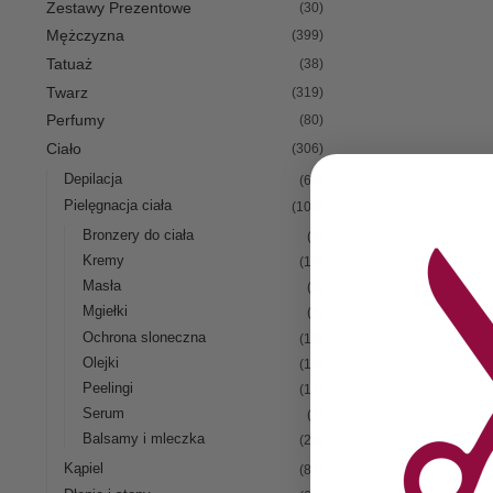
Zestawy Prezentowe
(30)
Mężczyzna
(399)
Tatuaż
(38)
Twarz
(319)
Perfumy
(80)
Ciało
(306)
Depilacja
(60)
Pielęgnacja ciała
(108)
Bronzery do ciała
(4)
Kremy
(19)
Masła
(6)
Mgiełki
(4)
Ochrona sloneczna
(16)
Olejki
(13)
Peelingi
(17)
Serum
(1)
Balsamy i mleczka
(28)
Kąpiel
(81)