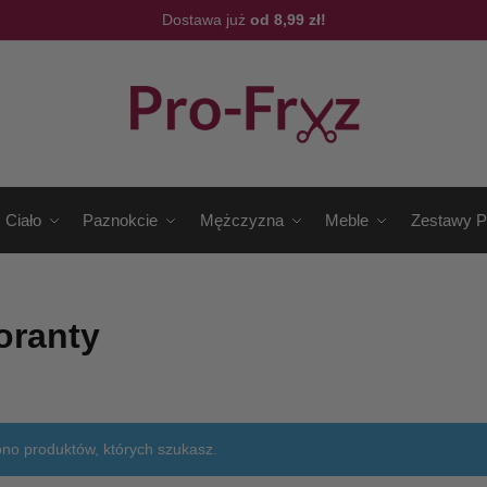
Dostawa już
od 8,99 zł!
Ciało
Paznokcie
Mężczyzna
Meble
Zestawy P
oranty
ono produktów, których szukasz.