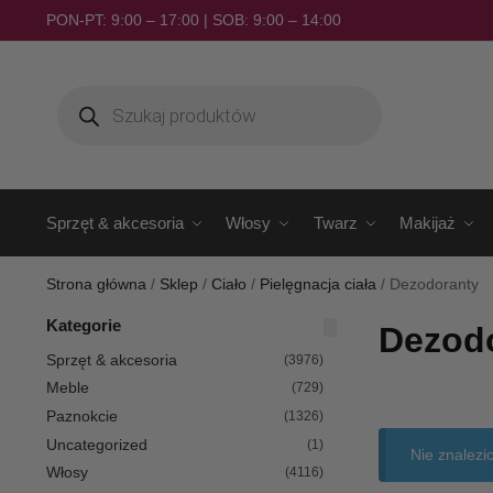
PON-PT: 9:00 – 17:00 | SOB: 9:00 – 14:00
Sprzęt & akcesoria
Włosy
Twarz
Makijaż
Strona główna
/
Sklep
/
Ciało
/
Pielęgnacja ciała
/
Dezodoranty
Kategorie
Dezod
Sprzęt & akcesoria
(3976)
Meble
(729)
Paznokcie
(1326)
Uncategorized
(1)
Nie znalezi
Włosy
(4116)