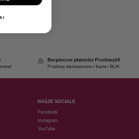
KI
i
Bezpieczne płatności Przelewy24
entów!
Przelewy błyskawiczne / Karta / BLIK
NASZE SOCIALE
Facebook
Instagram
YouTube