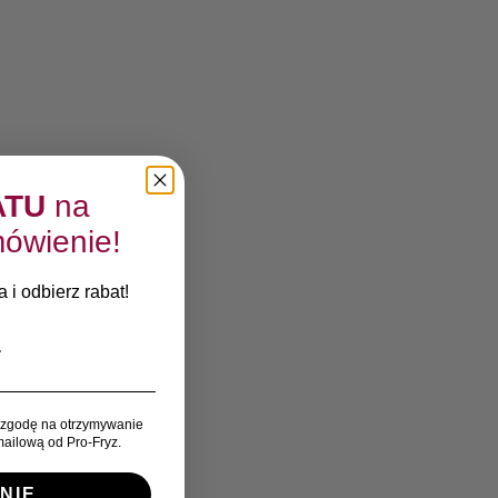
ATU
na
ówienie!
 i odbierz rabat!
zgodę na otrzymywanie
ailową od Pro-Fryz.
NIE