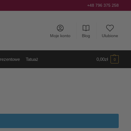
+48 796 375 258
Moje konto
Blog
Ulubione
rezentowe
Tatuaż
0,00
zł
0