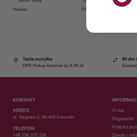
Dłonie i stopy
(66)
Makijaż
(598)
Tania wysyłka
90 dni
DPD Pickup Automat za 8,99 zł!
Gwaranc
KONTAKT
INFORMAC
ADRES:
O nas
ul. Targowa 2, 08-400 Garwolin
Regulamin
Polityka pry
TELEFON:
+48 796 375 258
Zwroty i rek