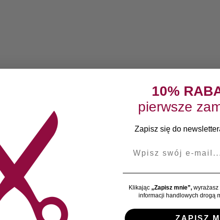
10% RAB
pierwsze zam
Zapisz się do newslettera
E-mail
Klikając
„Zapisz mnie”,
wyrażasz 
informacji handlowych drogą m
ZAPISZ M