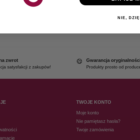
NIE, DZIĘ
 na zwrot
Gwarancja oryginalnośc
ja satysfakcji z zakupów!
Produkty prosto od produc
JE
TWOJE KONTO
Moje konto
Nie pamiętasz hasła?
watności
Twoje zamówienia
lamacje