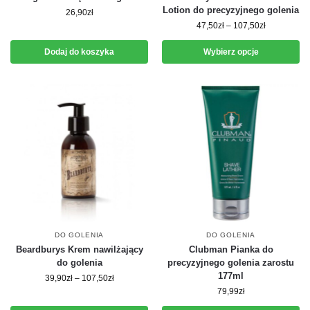
Lotion do precyzyjnego golenia
26,90
zł
47,50
zł
–
107,50
zł
Dodaj do koszyka
Wybierz opcje
DO GOLENIA
DO GOLENIA
Beardburys Krem nawilżający
Clubman Pianka do
do golenia
precyzyjnego golenia zarostu
177ml
39,90
zł
–
107,50
zł
79,99
zł