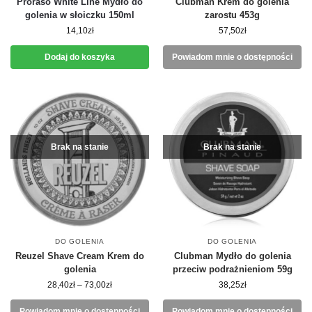
Proraso White Line Mydło do
Clubman Krem do golenia
golenia w słoiczku 150ml
zarostu 453g
14,10
zł
57,50
zł
Dodaj do koszyka
Powiadom mnie o dostępności
Brak na stanie
Brak na stanie
DO GOLENIA
DO GOLENIA
Reuzel Shave Cream Krem do
Clubman Mydło do golenia
golenia
przeciw podrażnieniom 59g
28,40
zł
–
73,00
zł
38,25
zł
Powiadom mnie o dostępności
Powiadom mnie o dostępności