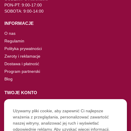
PON-PT: 9:00-17:00
SOBOTA: 9:00-14:00
INFORMACJE
O nas
Regulamin
Polityka prywatności
Zwroty i reklamacje
Dostawa i płatność
Program partnerski
Blog
TWOJE KONTO
Moje konto
Nie pamiętasz hasła?
Używamy pliki cookie, aby zapewnić Ci najlepsze
wrażenia z przeglądania, personalizować zawartość
Twoje zamówienia
naszej witryny, analizować jej ruch i wyświetlać
odpowiednie reklamy. Aby uzyskać więcej informacji,