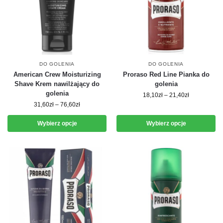
DO GOLENIA
DO GOLENIA
American Crew Moisturizing
Proraso Red Line Pianka do
Shave Krem nawilżający do
golenia
golenia
18,10
zł
–
21,40
zł
31,60
zł
–
76,60
zł
Wybierz opcje
Wybierz opcje