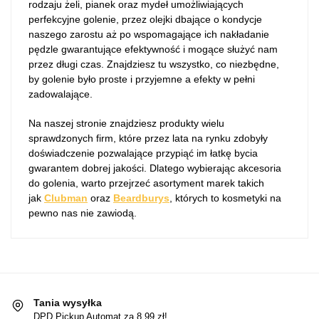
rodzaju żeli, pianek oraz mydeł umożliwiających
perfekcyjne golenie, przez olejki dbające o kondycje
naszego zarostu aż po wspomagające ich nakładanie
pędzle gwarantujące efektywność i mogące służyć nam
przez długi czas. Znajdziesz tu wszystko, co niezbędne,
by golenie było proste i przyjemne a efekty w pełni
zadowalające.
Na naszej stronie znajdziesz produkty wielu
sprawdzonych firm, które przez lata na rynku zdobyły
doświadczenie pozwalające przypiąć im łatkę bycia
gwarantem dobrej jakości. Dlatego wybierając akcesoria
do golenia, warto przejrzeć asortyment marek takich
jak
Clubman
oraz
Beardburys
, których to kosmetyki na
pewno nas nie zawiodą.
Tania wysyłka
DPD Pickup Automat za 8,99 zł!