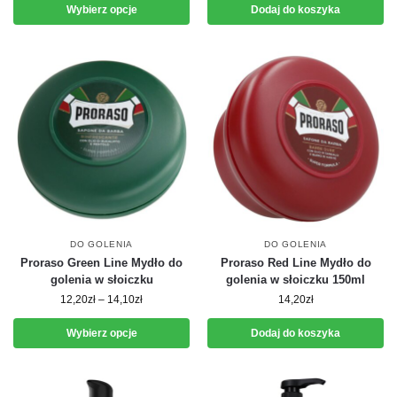
Wybierz opcje
Dodaj do koszyka
DO GOLENIA
DO GOLENIA
Proraso Green Line Mydło do
Proraso Red Line Mydło do
golenia w słoiczku
golenia w słoiczku 150ml
12,20
zł
–
14,10
zł
14,20
zł
Wybierz opcje
Dodaj do koszyka