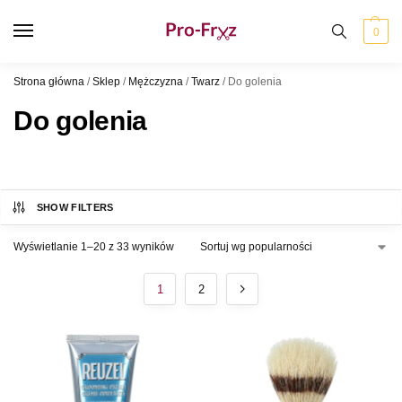
0
Strona główna
/
Sklep
/
Mężczyzna
/
Twarz
/
Do golenia
Do golenia
SHOW FILTERS
Wyświetlanie 1–20 z 33 wyników
1
2