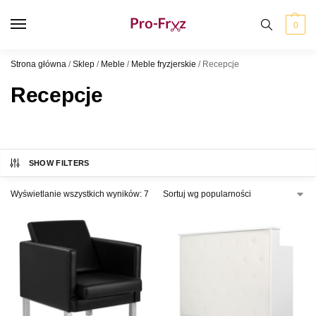
0
Strona główna
/
Sklep
/
Meble
/
Meble fryzjerskie
/
Recepcje
Recepcje
SHOW FILTERS
Wyświetlanie wszystkich wyników: 7