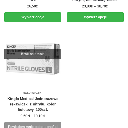
26,50
zł
23,80
zł
–
38,70
zł
Wybierz opcje
Wybierz opcje
Brak na stanie
RĘKAWICZKI
Kingfa Medical Jednorazowe
rękawiczki z nitrylu, kolor
fioletowy, 100szt.
9,60
zł
–
10,10
zł
Powiadom mnie o dostępności