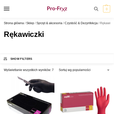
0
Strona główna
/
Sklep
/
Sprzęt & akcesoria
/
Czystość & Dezynfekcja
/
Rękawicz
Rękawiczki
SHOW FILTERS
Wyświetlanie wszystkich wyników: 7