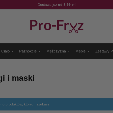
Dostawa już
od 8,99 zł!
Ciało
Paznokcie
Mężczyzna
Meble
Zestawy P
gi i maski
ono produktów, których szukasz.