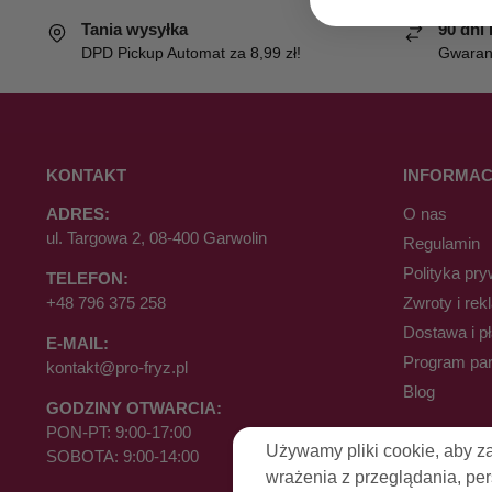
Tania wysyłka
90 dni
DPD Pickup Automat za 8,99 zł!
Gwaranc
KONTAKT
INFORMAC
ADRES:
O nas
ul. Targowa 2, 08-400 Garwolin
Regulamin
Polityka pry
TELEFON:
+48 796 375 258
Zwroty i rek
Dostawa i p
E-MAIL:
Program par
kontakt@pro-fryz.pl
Blog
GODZINY OTWARCIA:
PON-PT: 9:00-17:00
Używamy pliki cookie, aby z
SOBOTA: 9:00-14:00
wrażenia z przeglądania, pe