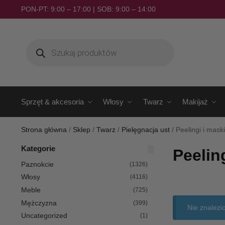
PON-PT: 9:00 – 17:00 | SOB: 9:00 – 14:00
Sprzęt & akcesoria
Włosy
Twarz
Makijaż
Strona główna
/
Sklep
/
Twarz
/
Pielęgnacja ust
/
Peelingi i maski
Kategorie
Peelin
Paznokcie
(1326)
Włosy
(4116)
Meble
(725)
Mężczyzna
(399)
Nie znalezi
Uncategorized
(1)