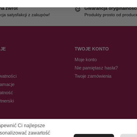
 na zwrot
Gwarancja oryginalnośc
ja satysfakcji z zakupów!
Produkty prosto od produc
JE
TWOJE KONTO
Moje konto
Nie pamiętasz hasła?
watności
Twoje zamówienia
lamacje
łatność
tnerski
apewnić Ci najlepsze
rsonalizować zawartość