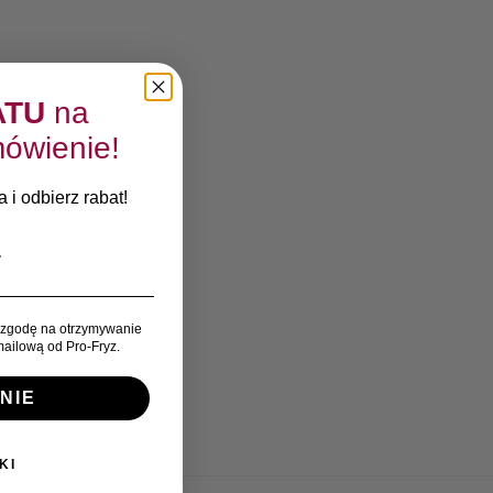
ATU
na
ówienie!
 i odbierz rabat!
zgodę na otrzymywanie
ailową od Pro-Fryz.
NIE
KI