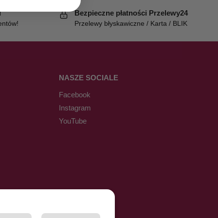
i
Bezpieczne płatności Przelewy24
entów!
Przelewy błyskawiczne / Karta / BLIK
NASZE SOCIALE
Facebook
Instagram
YouTube