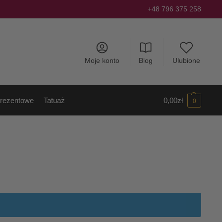
+48 796 375 258
Moje konto
Blog
Ulubione
rezentowe
Tatuaż
0,00
zł
0