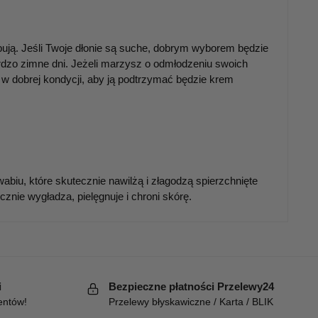
bują. Jeśli Twoje dłonie są suche, dobrym wyborem będzie
rdzo zimne dni. Jeżeli marzysz o odmłodzeniu swoich
w dobrej kondycji, aby ją podtrzymać będzie krem
wabiu, które skutecznie nawilżą i złagodzą spierzchnięte
znie wygładza, pielęgnuje i chroni skórę.
i
Bezpieczne płatności Przelewy24
entów!
Przelewy błyskawiczne / Karta / BLIK