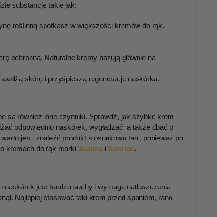
ie substancje takie jak:
erynę roślinną spotkasz w większości kremów do rąk.
erę ochronną. Naturalne kremy bazują głównie na
nawilżą skórę i przyśpieszą regenerację naskórka.
e są również inne czynniki. Sprawdź, jak szybko krem
wilżać odpowiednio naskórek, wygładzać, a także dbać o
arto jest, znaleźć produkt stosunkowo tani, ponieważ po
po kremach do rąk marki
Joanna
i
Semilac
.
ych naskórek jest bardzo suchy i wymaga natłuszczenia
onął. Najlepiej stosować taki krem przed spaniem, rano