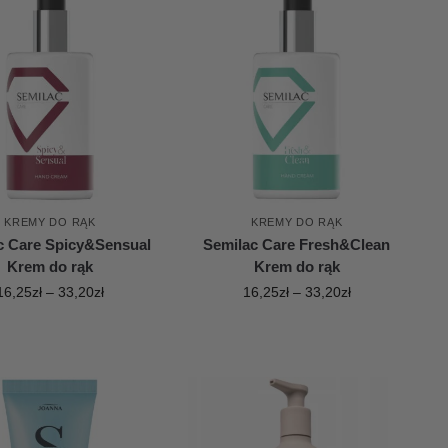
KREMY DO RĄK
KREMY DO RĄK
c Care Spicy&Sensual
Semilac Care Fresh&Clean
Krem do rąk
Krem do rąk
16,25
zł
–
33,20
zł
16,25
zł
–
33,20
zł