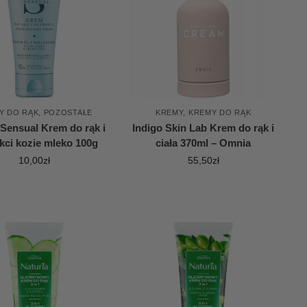
Y DO RĄK
,
POZOSTAŁE
KREMY
,
KREMY DO RĄK
Sensual Krem do rąk i
Indigo Skin Lab Krem do rąk i
kci kozie mleko 100g
ciała 370ml – Omnia
10,00
zł
55,50
zł