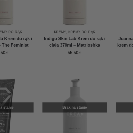
EMY DO RĄK
KREMY
,
KREMY DO RĄK
ab Krem do rąk i
Indigo Skin Lab Krem do rąk i
Joanna
– The Feminist
ciała 370ml – Matrioshka
krem d
,50
zł
55,50
zł
a stanie
Brak na stanie