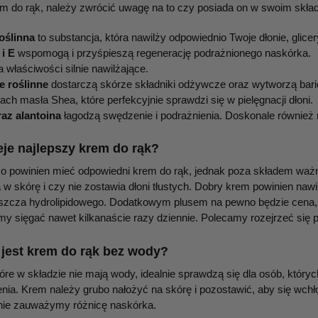
m do rąk, należy zwrócić uwagę na to czy posiada on w swoim składz
roślinna
to substancja, która nawilży odpowiednio Twoje dłonie, glic
 i E
wspomogą i przyśpieszą regenerację podrażnionego naskórka.
 właściwości silnie nawilżające.
je roślinne
dostarczą skórze składniki odżywcze oraz wytworzą bari
ach masła Shea, które perfekcyjnie sprawdzi się w pielęgnacji dłoni.
raz alantoina
łagodzą swędzenie i podrażnienia. Doskonale również 
eje najlepszy krem do rąk?
co powinien mieć odpowiedni krem do rąk, jednak poza składem ważn
a w skórę i czy nie zostawia dłoni tłustych. Dobry krem powinien na
szcza hydrolipidowego. Dodatkowym plusem na pewno będzie cena, w
 sięgać nawet kilkanaście razy dziennie. Polecamy rozejrzeć się 
 jest krem do rąk bez wody?
tóre w składzie nie mają wody, idealnie sprawdzą się dla osób, któr
enia. Krem należy grubo nałożyć na skórę i pozostawić, aby się wchł
ie zauważymy różnicę naskórka.