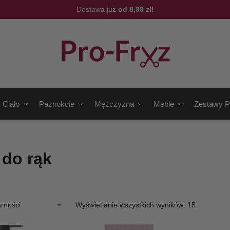
Dostawa już
od 8,99 zł!
Ciało
Paznokcie
Mężczyzna
Meble
Zestawy P
do rąk
Wyświetlanie wszystkich wyników: 15