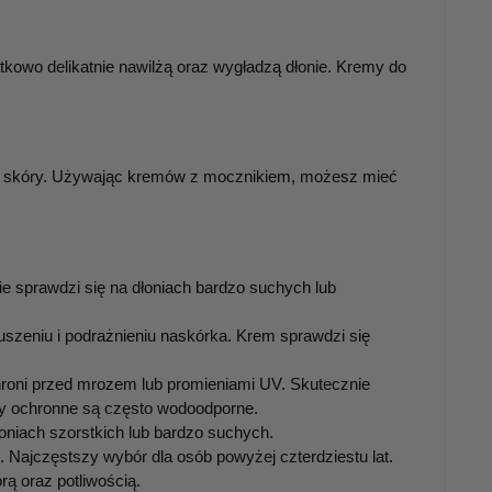
kowo delikatnie nawilżą oraz wygładzą dłonie. Kremy do
la skóry. Używając kremów z mocznikiem, możesz mieć
ie sprawdzi się na dłoniach bardzo suchych lub
eniu i podrażnieniu naskórka. Krem sprawdzi się
chroni przed mrozem lub promieniami UV. Skutecznie
my ochronne są często wodoodporne.
oniach szorstkich lub bardzo suchych.
 Najczęstszy wybór dla osób powyżej czterdziestu lat.
rą oraz potliwością.