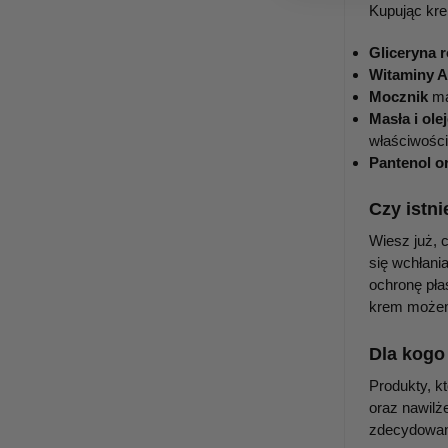
Kupując kre
Gliceryna 
Witaminy A
Mocznik
ma
Masła i ole
właściwości
Pantenol o
Czy istni
Wiesz już, 
się wchłani
ochronę pła
krem możemy
Dla kogo
Produkty, k
oraz nawilż
zdecydowan