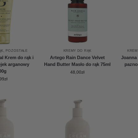
ĄK
,
POZOSTAŁE
KREMY DO RĄK
KREM
l Krem do rąk i
Artego Rain Dance Velvet
Joanna 
ejek arganowy
Hand Butter Masło do rąk 75ml
pazno
00g
48,00
zł
99
zł