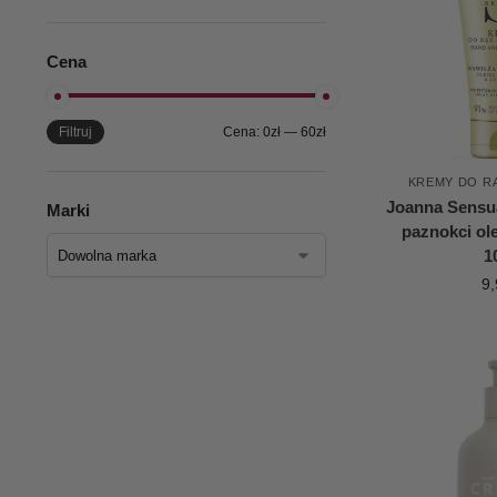
Cena
Filtruj
Cena:
0zł
—
60zł
KREMY DO R
Joanna Sensua
Marki
paznokci ol
1
9,