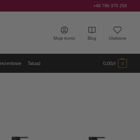
+48 796 375 258
Moje konto
Blog
Ulubione
rezentowe
Tatuaż
0,00
zł
0