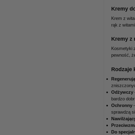
Kremy do
Krem z wita
rąk z witam
Kremy z 
Kosmetyki z
pewność, że
Rodzaje 
Regeneruj
zniszczony
Odżywczy
bardzo dobr
Ochronny
—
sprawdzą si
Nawilżają
Przeciwzm
Do specjal