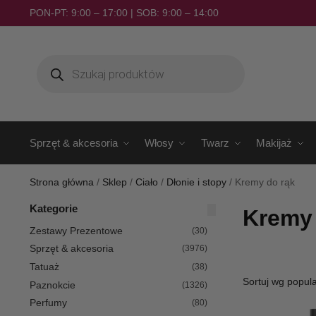
PON-PT: 9:00 – 17:00 | SOB: 9:00 – 14:00
Sprzęt & akcesoria
Włosy
Twarz
Makijaż
Strona główna
/
Sklep
/
Ciało
/
Dłonie i stopy
/
Kremy do rąk
Kategorie
Kremy 
Zestawy Prezentowe
(30)
Sprzęt & akcesoria
(3976)
Tatuaż
(38)
Paznokcie
(1326)
Perfumy
(80)