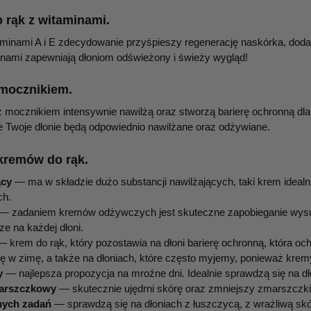
 rąk z witaminami.
minami A i E zdecydowanie przyśpieszy regenerację naskórka, dodat
inami zapewniają dłoniom odświeżony i świeży wygląd!
mocznikiem.
 mocznikiem intensywnie nawilżą oraz stworzą barierę ochronną d
 Twoje dłonie będą odpowiednio nawilżane oraz odżywiane.
kremów do rąk.
ący
— ma w składzie dużo substancji nawilżających, taki krem idealn
ch.
— zadaniem kremów odżywczych jest skuteczne zapobieganie wysusz
ze na każdej dłoni.
 krem do rąk, który pozostawia na dłoni barierę ochronną, która o
ę w zimę, a także na dłoniach, które często myjemy, ponieważ kre
cy
— najlepsza propozycja na mroźne dni. Idealnie sprawdzą się na dł
arszczkowy
— skutecznie ujędrni skórę oraz zmniejszy zmarszczki.
nych zadań
— sprawdzą się na dłoniach z łuszczycą, z wrażliwą skó