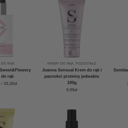
 DO RĄK
KREMY DO RĄK
,
POZOSTAŁE
 Sweet&Flowery
Joanna Sensual Krem do rąk i
Semila
 do rąk
paznokci proteiny jedwabiu
100g
–
33,20
zł
9,99
zł