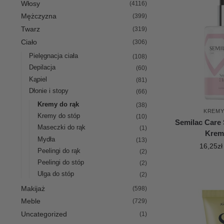
Włosy
(4116)
Mężczyzna
(399)
Twarz
(319)
Ciało
(306)
Pielęgnacja ciała
(108)
Depilacja
(60)
Kąpiel
(81)
Dłonie i stopy
(66)
Kremy do rąk
(38)
KREMY
Kremy do stóp
(10)
Semilac Care
Maseczki do rąk
(1)
Krem
Mydła
(13)
16,25
zł
Peelingi do rąk
(2)
Peelingi do stóp
(2)
Ulga do stóp
(2)
Makijaż
(598)
Meble
(729)
Uncategorized
(1)