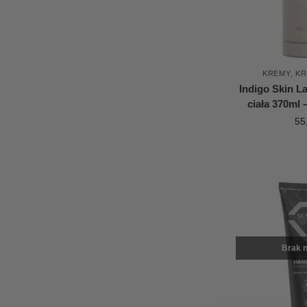
KREMY
,
KR
Indigo Skin L
ciała 370ml 
55
Brak n