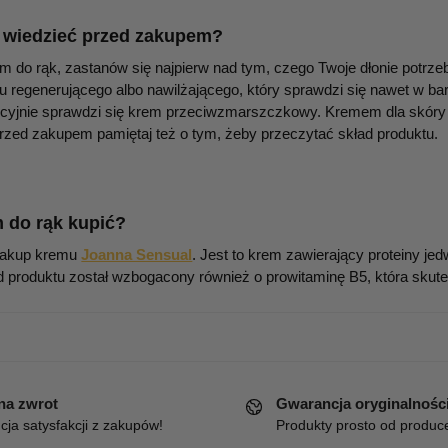
 wiedzieć przed zakupem?
m do rąk, zastanów się najpierw nad tym, czego Twoje dłonie potrze
 regenerującego albo nawilżającego, który sprawdzi się nawet w ba
ekcyjnie sprawdzi się krem przeciwzmarszczkowy. Kremem dla skóry 
rzed zakupem pamiętaj też o tym, żeby przeczytać skład produktu.
m do rąk kupić?
zakup kremu
Joanna Sensual
. Jest to krem zawierający proteiny jed
ad produktu został wzbogacony również o prowitaminę B5, która skutec
 na zwrot
Gwarancja oryginalnośc
ja satysfakcji z zakupów!
Produkty prosto od produc