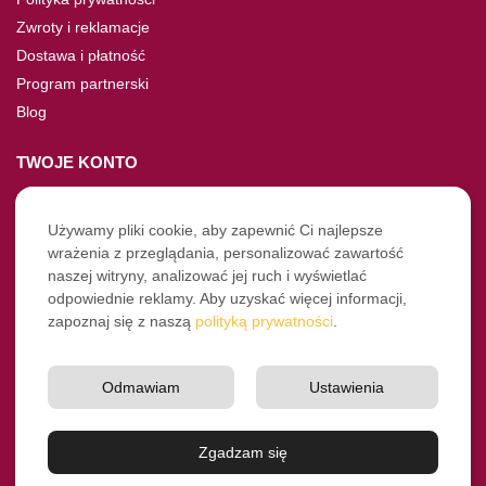
Zwroty i reklamacje
Dostawa i płatność
Program partnerski
Blog
TWOJE KONTO
Moje konto
Nie pamiętasz hasła?
Używamy pliki cookie, aby zapewnić Ci najlepsze
wrażenia z przeglądania, personalizować zawartość
Twoje zamówienia
naszej witryny, analizować jej ruch i wyświetlać
odpowiednie reklamy. Aby uzyskać więcej informacji,
NASZE SOCIALE
zapoznaj się z naszą
polityką prywatności
.
Facebook
Instagram
Odmawiam
Ustawienia
YouTube
© Pro-Fryz.pl 2021-2026
Zgadzam się