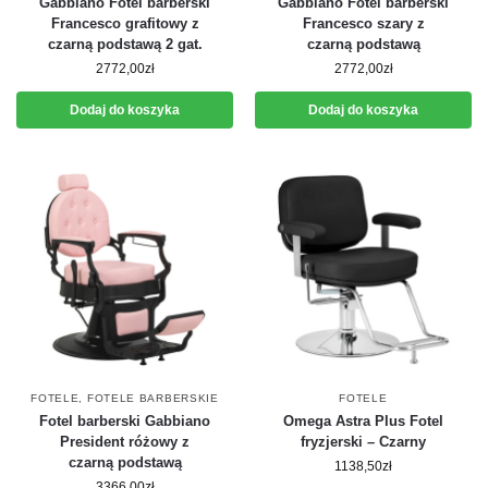
Gabbiano Fotel barberski
Gabbiano Fotel barberski
Francesco grafitowy z
Francesco szary z
czarną podstawą 2 gat.
czarną podstawą
2772,00
zł
2772,00
zł
Dodaj do koszyka
Dodaj do koszyka
FOTELE
,
FOTELE BARBERSKIE
FOTELE
Fotel barberski Gabbiano
Omega Astra Plus Fotel
President różowy z
fryzjerski – Czarny
czarną podstawą
1138,50
zł
3366,00
zł