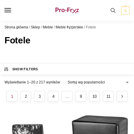
0
Strona główna
/
Sklep
/
Meble
/
Meble fryzjerskie
/
Fotele
Fotele
SHOW FILTERS
Wyświetlanie 1–20 z 217 wyników
1
2
3
4
…
9
10
11