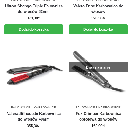
Ultron Shango Triple Falownica
Valera Frise Karbownica do
do włosów 32mm
włosów
373,00
zł
398,50
zł
Dodaj do koszyka
Dodaj do koszyka
Brak na stanie
FALOWNICE I KARBOWNICE
FALOWNICE I KARBOWNICE
Valera Silhouette Karbownica
Fox Crimper Karbownica
do włosów 40mm
obrotowa do włosów
355,30
zł
162,00
zł