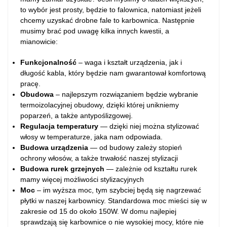
to wybór jest prosty, będzie to falownica, natomiast jeżeli
chcemy uzyskać drobne fale to karbownica. Następnie
musimy brać pod uwagę kilka innych kwestii, a
mianowicie:
Funkcjonalność
– waga i kształt urządzenia, jak i
długość kabla, który będzie nam gwarantował komfortową
pracę.
Obudowa
– najlepszym rozwiązaniem będzie wybranie
termoizolacyjnej obudowy, dzięki której unikniemy
poparzeń, a także antypoślizgowej.
Regulacja temperatury
— dzięki niej można stylizować
włosy w temperaturze, jaka nam odpowiada.
Budowa urządzenia
— od budowy zależy stopień
ochrony włosów, a także trwałość naszej stylizacji
Budowa rurek grzejnych
— zależnie od kształtu rurek
mamy więcej możliwości stylizacyjnych
Moc
– im wyższa moc, tym szybciej będą się nagrzewać
płytki w naszej karbownicy. Standardowa moc mieści się w
zakresie od 15 do około 150W. W domu najlepiej
sprawdzają się karbownice o nie wysokiej mocy, które nie