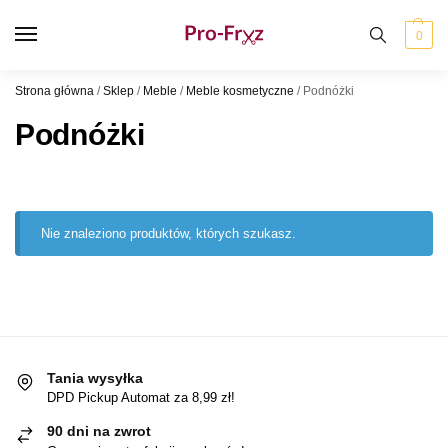
0
Strona główna
/
Sklep
/
Meble
/
Meble kosmetyczne
/
Podnóżki
Podnóżki
Nie znaleziono produktów, których szukasz.
Tania wysyłka
DPD Pickup Automat za 8,99 zł!
90 dni na zwrot