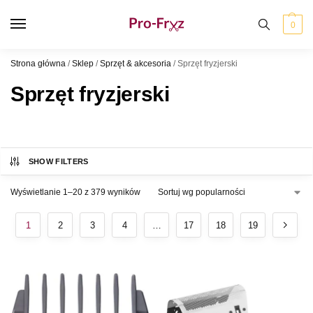
0
Strona główna
/
Sklep
/
Sprzęt & akcesoria
/
Sprzęt fryzjerski
Sprzęt fryzjerski
SHOW FILTERS
Wyświetlanie 1–20 z 379 wyników
1
2
3
4
…
17
18
19