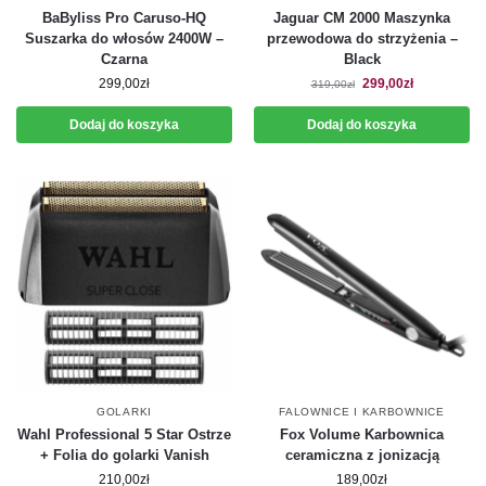
BaByliss Pro Caruso-HQ
Jaguar CM 2000 Maszynka
Suszarka do włosów 2400W –
przewodowa do strzyżenia –
Czarna
Black
299,00
zł
299,00
zł
319,00
zł
Dodaj do koszyka
Dodaj do koszyka
GOLARKI
FALOWNICE I KARBOWNICE
Wahl Professional 5 Star Ostrze
Fox Volume Karbownica
+ Folia do golarki Vanish
ceramiczna z jonizacją
210,00
zł
189,00
zł