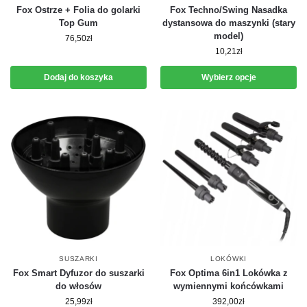
Fox Ostrze + Folia do golarki
Fox Techno/Swing Nasadka
Top Gum
dystansowa do maszynki (stary
model)
76,50
zł
10,21
zł
Dodaj do koszyka
Wybierz opcje
SUSZARKI
LOKÓWKI
Fox Smart Dyfuzor do suszarki
Fox Optima 6in1 Lokówka z
do włosów
wymiennymi końcówkami
25,99
zł
392,00
zł