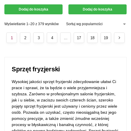
Dodaj do koszyka
Dodaj do koszyka
Wyświetlanie 1–20 z 379 wyników
1
2
3
4
…
17
18
19
Sprzęt fryzjerski
Wysokiej jakości sprzęt fryzjerski zdecydowanie ułatwi Ci
prace i sprawi, że ta będzie o wiele przyjemniejsza i
szybsza. Zarówno w profesjonalnym salonie fryzjerskim,
jak i u siebie, w zaciszu swoich czterech ścian, szeroko
pojęty sprzęt fryzjerski jest używany i ceniony przez wiele
osób. Pozwala on uzyskać, często nieosiągalną bez jego
pomocy precyzje, a także zmienić żmudne wcześniej
procesy w błyskawiczną i banalną czynność, z której
efektów na pewno będziemy zadowoleni. Sprzęt fryzjerski,