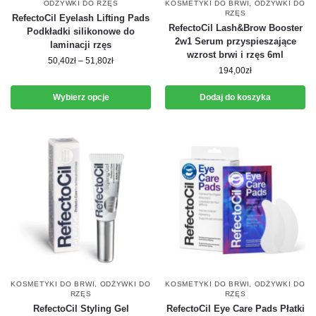
ODŻYWKI DO RZĘS
KOSMETYKI DO BRWI
,
ODŻYWKI DO
RZĘS
RefectoCil Eyelash Lifting Pads
RefectoCil Lash&Brow Booster
Podkładki silikonowe do
2w1 Serum przyspieszające
laminacji rzęs
wzrost brwi i rzęs 6ml
50,40
zł
–
51,80
zł
194,00
zł
Wybierz opcje
Dodaj do koszyka
KOSMETYKI DO BRWI
,
ODŻYWKI DO
KOSMETYKI DO BRWI
,
ODŻYWKI DO
RZĘS
RZĘS
RefectoCil Styling Gel
RefectoCil Eye Care Pads Płatki