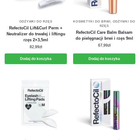
ODŻYWKI DO RZĘS
KOSMETYKI DO BRWI
,
ODŻYWKI DO
RZĘS
RefectoCil Lift&Curl Perm +
RefectoCil Care Balm Balsam
Neutralizer do trwałej i liftingu
do pielęgnacji brwi i rzęs 9ml
rzęs 2×3,5ml
67,99
zł
82,99
zł
Dodaj do koszyka
Dodaj do koszyka