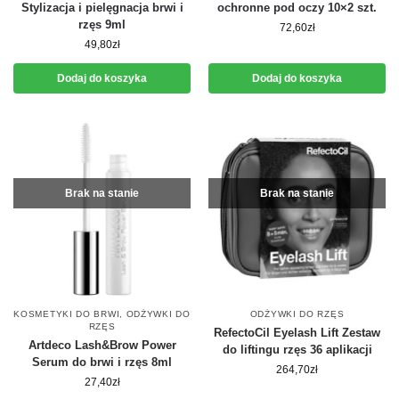
Stylizacja i pielęgnacja brwi i
ochronne pod oczy 10×2 szt.
rzęs 9ml
72,60
zł
49,80
zł
Dodaj do koszyka
Dodaj do koszyka
Brak na stanie
Brak na stanie
KOSMETYKI DO BRWI
,
ODŻYWKI DO
ODŻYWKI DO RZĘS
RZĘS
RefectoCil Eyelash Lift Zestaw
Artdeco Lash&Brow Power
do liftingu rzęs 36 aplikacji
Serum do brwi i rzęs 8ml
264,70
zł
27,40
zł