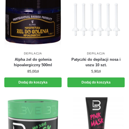
DEPILACJA
DEPILACJA
Alpha żel do golenia
Patyczki do depilacji nosa i
hipoalergiczny 500ml
uszu 10 szt.
85,00
zł
5,90
zł
Dodaj do koszyka
Dodaj do koszyka