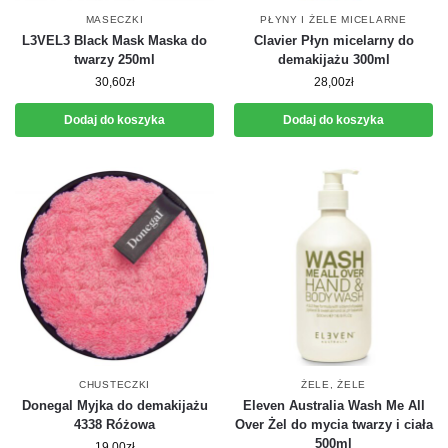
MASECZKI
PŁYNY I ŻELE MICELARNE
L3VEL3 Black Mask Maska do
Clavier Płyn micelarny do
twarzy 250ml
demakijażu 300ml
30,60
zł
28,00
zł
Dodaj do koszyka
Dodaj do koszyka
CHUSTECZKI
ŻELE
,
ŻELE
Donegal Myjka do demakijażu
Eleven Australia Wash Me All
4338 Różowa
Over Żel do mycia twarzy i ciała
500ml
19,00
zł