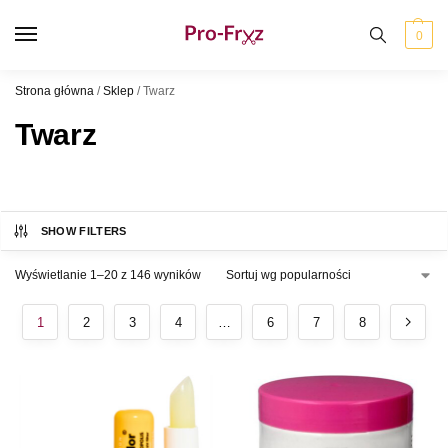
0
Strona główna
/
Sklep
/
Twarz
Twarz
SHOW FILTERS
Wyświetlanie 1–20 z 146 wyników
1
2
3
4
…
6
7
8