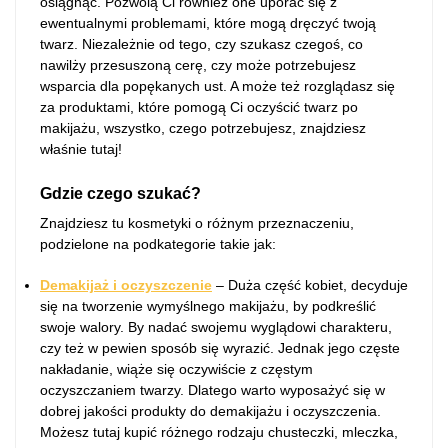
osiągnąć. Pozwolą Ci również one uporać się z
ewentualnymi problemami, które mogą dręczyć twoją
twarz. Niezależnie od tego, czy szukasz czegoś, co
nawilży przesuszoną cerę, czy może potrzebujesz
wsparcia dla popękanych ust. A może też rozglądasz się
za produktami, które pomogą Ci oczyścić twarz po
makijażu, wszystko, czego potrzebujesz, znajdziesz
właśnie tutaj!
Gdzie czego szukać?
Znajdziesz tu kosmetyki o różnym przeznaczeniu,
podzielone na podkategorie takie jak:
Demakijaż i oczyszczenie
– Duża część kobiet, decyduje
się na tworzenie wymyślnego makijażu, by podkreślić
swoje walory. By nadać swojemu wyglądowi charakteru,
czy też w pewien sposób się wyrazić. Jednak jego częste
nakładanie, wiąże się oczywiście z częstym
oczyszczaniem twarzy. Dlatego warto wyposażyć się w
dobrej jakości produkty do demakijażu i oczyszczenia.
Możesz tutaj kupić różnego rodzaju chusteczki, mleczka,