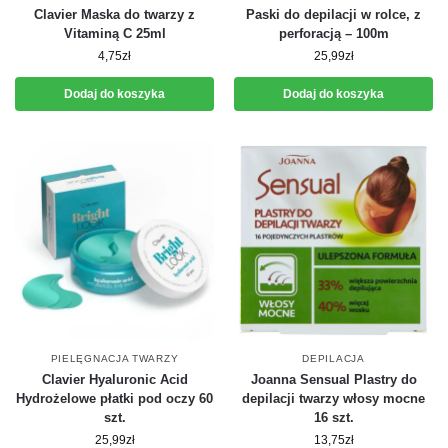
Clavier Maska do twarzy z
Paski do depilacji w rolce, z
Vitaminą C 25ml
perforacją – 100m
4,75
zł
25,99
zł
Dodaj do koszyka
Dodaj do koszyka
PIELĘGNACJA TWARZY
DEPILACJA
Clavier Hyaluronic Acid
Joanna Sensual Plastry do
Hydrożelowe płatki pod oczy 60
depilacji twarzy włosy mocne
szt.
16 szt.
25,99
zł
13,75
zł