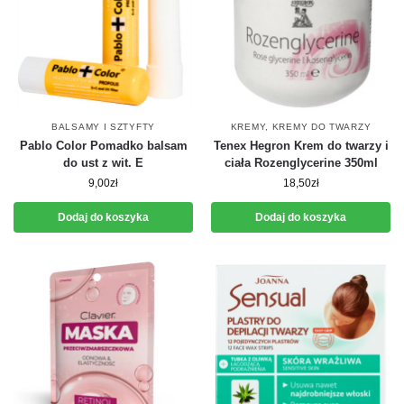
BALSAMY I SZTYFTY
KREMY
,
KREMY DO TWARZY
Pablo Color Pomadko balsam
Tenex Hegron Krem do twarzy i
do ust z wit. E
ciała Rozenglycerine 350ml
9,00
zł
18,50
zł
Dodaj do koszyka
Dodaj do koszyka