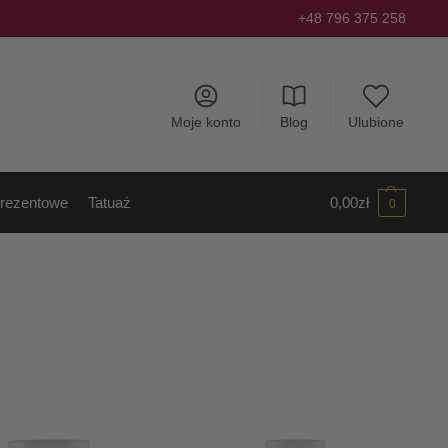
+48 796 375 258
Moje konto
Blog
Ulubione
rezentowe
Tatuaż
0,00
zł
0