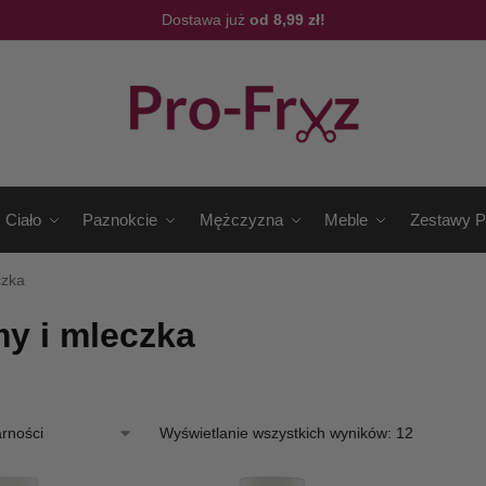
Dostawa już
od 8,99 zł!
Ciało
Paznokcie
Mężczyzna
Meble
Zestawy P
czka
y i mleczka
Wyświetlanie wszystkich wyników: 12