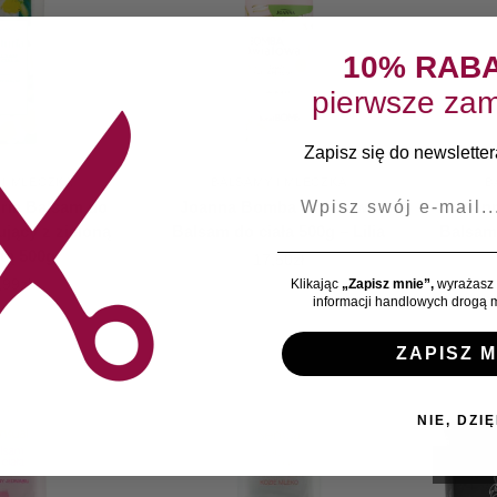
10% RAB
pierwsze zam
Zapisz się do newslettera
 I MLECZKA
BALSAMY I MLECZKA
B
E-mail
ria Balsam do
Joanna Bomba Kwiatowa
Joan
ujący z zieloną
Balsam do ciała 500g – Lilia
Balsam 
tą 500g
17,50
zł
,99
zł
Klikając
„Zapisz mnie”,
wyrażasz 
informacji handlowych drogą m
ZAPISZ M
NIE, DZIĘ