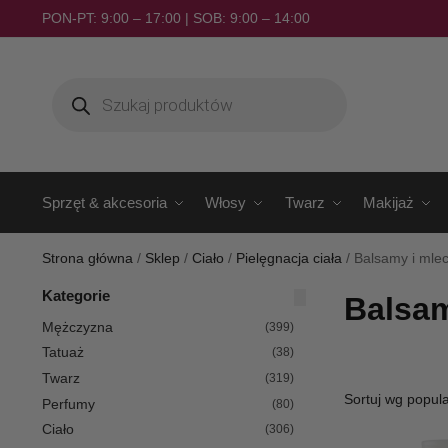
PON-PT: 9:00 – 17:00 | SOB: 9:00 – 14:00
Sprzęt & akcesoria
Włosy
Twarz
Makijaż
Strona główna
/
Sklep
/
Ciało
/
Pielęgnacja ciała
/
Balsamy i mle
Kategorie
Balsam
Mężczyzna
(399)
Tatuaż
(38)
Twarz
(319)
Perfumy
(80)
Ciało
(306)