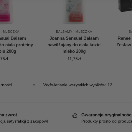
 I MLECZKA
BALSAMY I MLECZKA
B
nsual Balsam
Joanna Sensual Balsam
Renee 
o ciała proteiny
nawilżający do ciała kozie
Zestaw 
biu 200g
mleko 200g
,75
zł
11,75
zł
Wyświetlanie wszystkich wyników: 12
 na zwrot
Gwarancja oryginalnośc
ja satysfakcji z zakupów!
Produkty prosto od produc