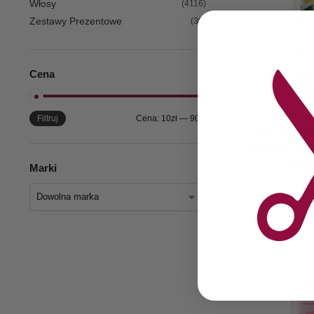
Włosy
(4116)
Zestawy Prezentowe
(30)
Cena
BALSAMY
Filtruj
Cena:
10zł
—
90zł
Joanna Natu
ciała pielęgn
herba
Marki
15