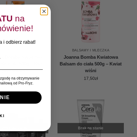
ATU
na
ówienie!
 i odbierz rabat!
ALSAMY I MLECZKA
BALSAMY I MLECZKA
na Bomba Kwiatowa
Joanna Bomba Kwiatowa
do ciała 500g – Kwiat
Balsam do ciała 500g – Kwiat
pomarańczy
wiśni
17,50
zł
17,50
zł
zgodę na otrzymywanie
ailową od Pro-Fryz.
NIE
KI
Brak na stanie
Brak na stanie