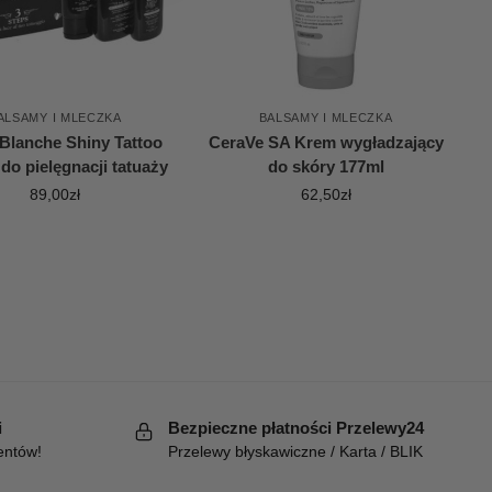
ALSAMY I MLECZKA
BALSAMY I MLECZKA
Blanche Shiny Tattoo
CeraVe SA Krem wygładzający
do pielęgnacji tatuaży
do skóry 177ml
89,00
zł
62,50
zł
i
Bezpieczne płatności Przelewy24
entów!
Przelewy błyskawiczne / Karta / BLIK