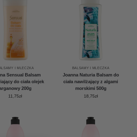
ALSAMY I MLECZKA
BALSAMY I MLECZKA
na Sensual Balsam
Joanna Naturia Balsam do
ający do ciała olejek
ciała nawilżający z algami
arganowy 200g
morskimi 500g
11,75
zł
18,75
zł