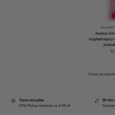
BALSAMY
Joanna Se
wygładzający d
jedwa
11
Tania wysyłka
90 dni
DPD Pickup Automat za 8,99 zł!
Gwaranc