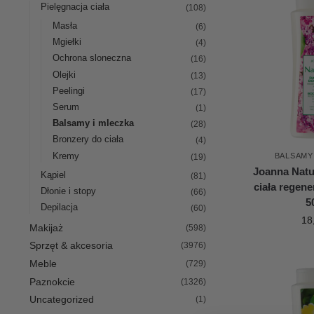
Pielęgnacja ciała
(108)
Masła
(6)
Mgiełki
(4)
Ochrona sloneczna
(16)
Olejki
(13)
Peelingi
(17)
Serum
(1)
Balsamy i mleczka
(28)
Bronzery do ciała
(4)
Kremy
BALSAMY
(19)
Joanna Natu
Kąpiel
(81)
ciała regen
Dłonie i stopy
(66)
5
Depilacja
(60)
18
Makijaż
(598)
Sprzęt & akcesoria
(3976)
Meble
(729)
Paznokcie
(1326)
Uncategorized
(1)