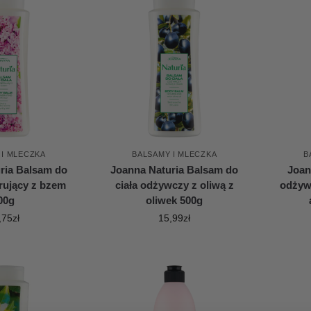
 I MLECZKA
BALSAMY I MLECZKA
B
ria Balsam do
Joanna Naturia Balsam do
Joan
erujący z bzem
ciała odżywczy z oliwą z
odżywi
00g
oliwek 500g
,75
zł
15,99
zł