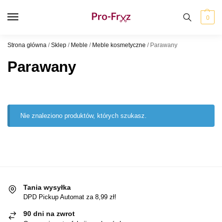
0
Strona główna
/
Sklep
/
Meble
/
Meble kosmetyczne
/
Parawany
Parawany
Nie znaleziono produktów, których szukasz.
Tania wysyłka
DPD Pickup Automat za 8,99 zł!
90 dni na zwrot