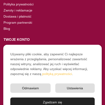
Polityka prywatności
Zwroty i reklamacje
Dostawa i płatność
Program partnerski
Blog
TWOJE KONTO
Moje konto
Nie pamiętasz hasła?
Używamy pliki cookie, aby zapewnić Ci najlepsze
wrażenia z przeglądania, personalizować zawartość
Twoje zamówienia
naszej witryny, analizować jej ruch i wyświetlać
odpowiednie reklamy. Aby uzyskać więcej informacji,
NASZE SOCIALE
zapoznaj się z naszą
polityką prywatności
.
Facebook
Instagram
Odmawiam
Ustawienia
YouTube
© Pro-Fryz.pl 2021-2026
Zgadzam się