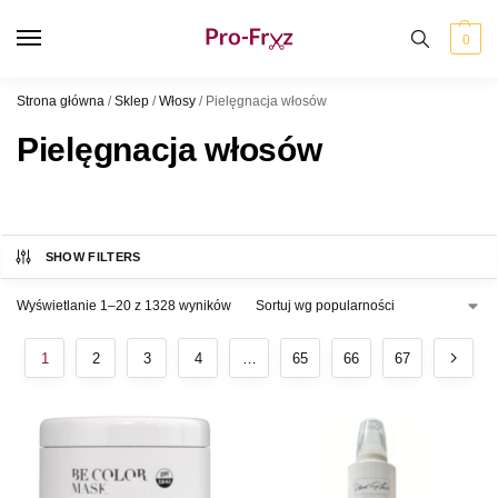
0
Strona główna
/
Sklep
/
Włosy
/
Pielęgnacja włosów
Pielęgnacja włosów
SHOW FILTERS
Wyświetlanie 1–20 z 1328 wyników
1
2
3
4
…
65
66
67