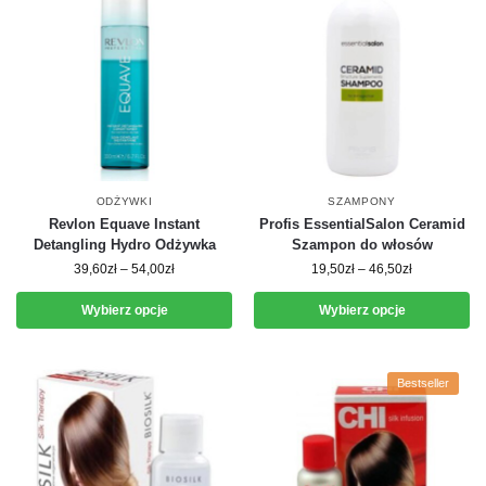
ODŻYWKI
SZAMPONY
Revlon Equave Instant
Profis EssentialSalon Ceramid
Detangling Hydro Odżywka
Szampon do włosów
39,60
zł
–
54,00
zł
19,50
zł
–
46,50
zł
Wybierz opcje
Wybierz opcje
Bestseller