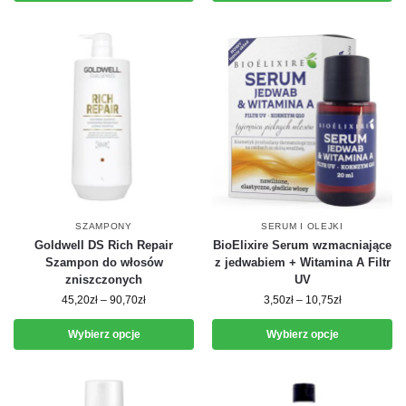
SZAMPONY
SERUM I OLEJKI
Goldwell DS Rich Repair
BioElixire Serum wzmacniające
Szampon do włosów
z jedwabiem + Witamina A Filtr
zniszczonych
UV
45,20
zł
–
90,70
zł
3,50
zł
–
10,75
zł
Wybierz opcje
Wybierz opcje