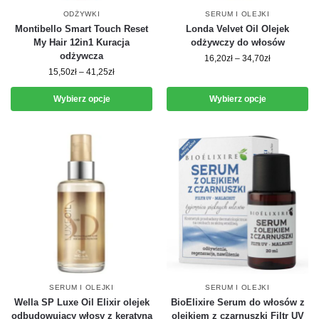
ODŻYWKI
SERUM I OLEJKI
Montibello Smart Touch Reset
Londa Velvet Oil Olejek
My Hair 12in1 Kuracja
odżywczy do włosów
odżywcza
16,20
zł
–
34,70
zł
15,50
zł
–
41,25
zł
Wybierz opcje
Wybierz opcje
SERUM I OLEJKI
SERUM I OLEJKI
Wella SP Luxe Oil Elixir olejek
BioElixire Serum do włosów z
odbudowujący włosy z keratyną
olejkiem z czarnuszki Filtr UV