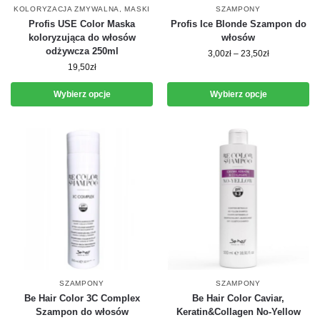
KOLORYZACJA ZMYWALNA
,
MASKI
SZAMPONY
Profis USE Color Maska
Profis Ice Blonde Szampon do
koloryzująca do włosów
włosów
odżywcza 250ml
3,00
zł
–
23,50
zł
19,50
zł
Wybierz opcje
Wybierz opcje
SZAMPONY
SZAMPONY
Be Hair Color 3C Complex
Be Hair Color Caviar,
Szampon do włosów
Keratin&Collagen No-Yellow