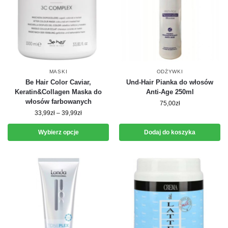
MASKI
ODŻYWKI
Be Hair Color Caviar,
Und-Hair Pianka do włosów
Keratin&Collagen Maska do
Anti-Age 250ml
włosów farbowanych
75,00
zł
33,99
zł
–
39,99
zł
Wybierz opcje
Dodaj do koszyka