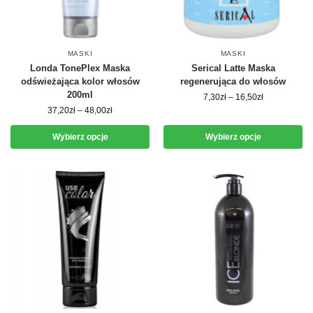
MASKI
MASKI
Londa TonePlex Maska
Serical Latte Maska
odświeżająca kolor włosów
regenerująca do włosów
200ml
7,30
zł
–
16,50
zł
37,20
zł
–
48,00
zł
Wybierz opcje
Wybierz opcje