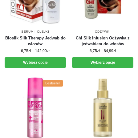
SERUM I OLEJKI
ODŻYWKI
Biosilk Silk Therapy Jedwab do
Chi Silk Infusion Odżywka z
włosów
jedwabiem do włosów
6,75
zł
–
142,00
zł
6,75
zł
–
84,99
zł
Wybierz opcje
Wybierz opcje
Bestseller