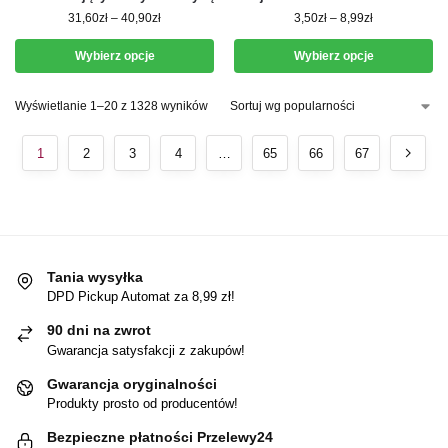
31,60
zł
–
40,90
zł
3,50
zł
–
8,99
zł
Wybierz opcje
Wybierz opcje
Wyświetlanie 1–20 z 1328 wyników
1
2
3
4
…
65
66
67
Tania wysyłka
DPD Pickup Automat za 8,99 zł!
90 dni na zwrot
Gwarancja satysfakcji z zakupów!
Gwarancja oryginalności
Produkty prosto od producentów!
Bezpieczne płatności Przelewy24