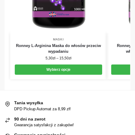
MASKI
Ronney L-Arginina Maska do włosów przeciw
Ronney Vi
wypadaniu
włos
5,30
zł
–
15,50
zł
Wybierz opcje
Tania wysyłka
DPD Pickup Automat za 8,99 zł!
90 dni na zwrot
Gwarancja satysfakcji z zakupów!
Gwarancja oryginalności