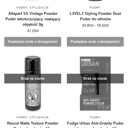
PUDRY
,
STYLIZACJA
PUDRY
Alfaparf SS Vintage Powder
L3VEL3 Styling Powder Dust
Puder teksturyzujący, nadający
Puder do włosów
objętość 8g
34,90
zł
–
56,50
zł
47,20
zł
Powiadom mnie o dostępności
Powiadom mnie o dostępności
Brak na stanie
Brak na stanie
PUDRY
,
STYLIZACJA
PUDRY
Reuzel Matte Texture Powder
Fudge Urban Anti-Gravity Puder