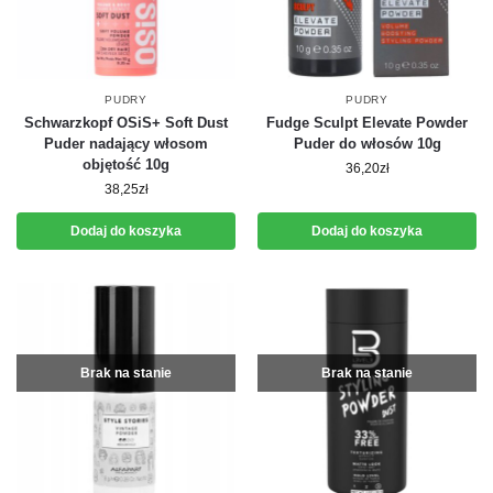
PUDRY
PUDRY
Schwarzkopf OSiS+ Soft Dust
Fudge Sculpt Elevate Powder
Puder nadający włosom
Puder do włosów 10g
objętość 10g
36,20
zł
38,25
zł
Dodaj do koszyka
Dodaj do koszyka
Brak na stanie
Brak na stanie