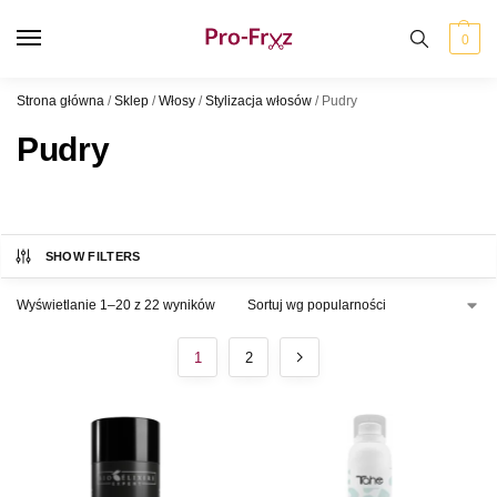
0
Strona główna
/
Sklep
/
Włosy
/
Stylizacja włosów
/
Pudry
Pudry
SHOW FILTERS
Wyświetlanie 1–20 z 22 wyników
1
2