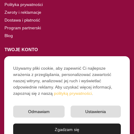
Polityka prywatności
Zwroty i reklamacje
Dostawa i płatność
Program partnerski
Blog
TWOJE KONTO
Moje konto
Nie pamiętasz hasła?
Używamy pliki cookie, aby zapewnić Ci najlepsze
wrażenia z przeglądania, personalizować zawartość
Twoje zamówienia
naszej witryny, analizować jej ruch i wyświetlać
odpowiednie reklamy. Aby uzyskać więcej informacji,
NASZE SOCIALE
zapoznaj się z naszą
polityką prywatności
.
Facebook
Instagram
Odmawiam
Ustawienia
YouTube
© Pro-Fryz.pl 2021-2026
Zgadzam się