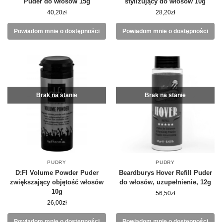
Puder do włosów 15g
stylizujący do włosów 10g
40,20
zł
28,20
zł
Powiadom mnie o dostępności
Powiadom mnie o dostępności
Brak na stanie
Brak na stanie
PUDRY
PUDRY
D:FI Volume Powder Puder
Beardburys Hover Refill Puder
zwiększający objętość włosów
do włosów, uzupełnienie, 12g
10g
56,50
zł
26,00
zł
Powiadom mnie o dostępności
Powiadom mnie o dostępności