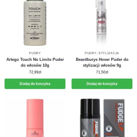
PUDRY
PUDRY
,
STYLIZACJA
Artego Touch No Limits Puder
Beardburys Hover Puder do
do włosów 10g
stylizacji włosów 9g
72,99
zł
71,50
zł
Dodaj do koszyka
Dodaj do koszyka