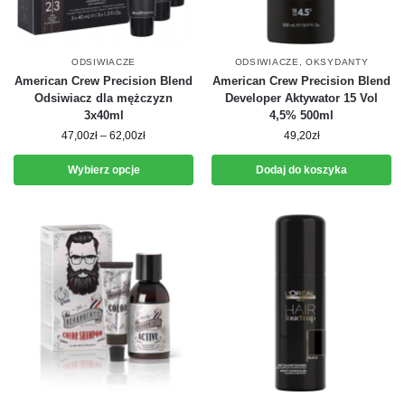
ODSIWIACZE
ODSIWIACZE
,
OKSYDANTY
American Crew Precision Blend
American Crew Precision Blend
Odsiwiacz dla mężczyzn
Developer Aktywator 15 Vol
3x40ml
4,5% 500ml
47,00
zł
–
62,00
zł
49,20
zł
Wybierz opcje
Dodaj do koszyka