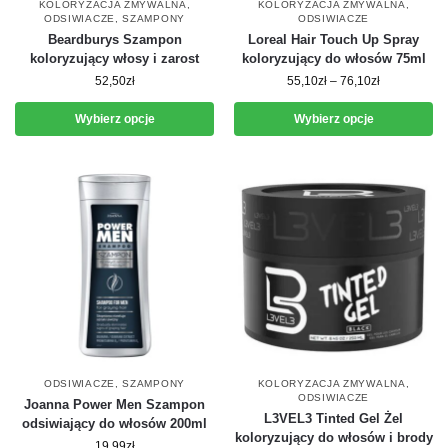
KOLORYZACJA ZMYWALNA
,
KOLORYZACJA ZMYWALNA
,
ODSIWIACZE
,
SZAMPONY
ODSIWIACZE
Beardburys Szampon
Loreal Hair Touch Up Spray
koloryzujący włosy i zarost
koloryzujący do włosów 75ml
52,50
zł
55,10
zł
–
76,10
zł
Wybierz opcje
Wybierz opcje
ODSIWIACZE
,
SZAMPONY
KOLORYZACJA ZMYWALNA
,
ODSIWIACZE
Joanna Power Men Szampon
L3VEL3 Tinted Gel Żel
odsiwiający do włosów 200ml
koloryzujący do włosów i brody
19,99
zł