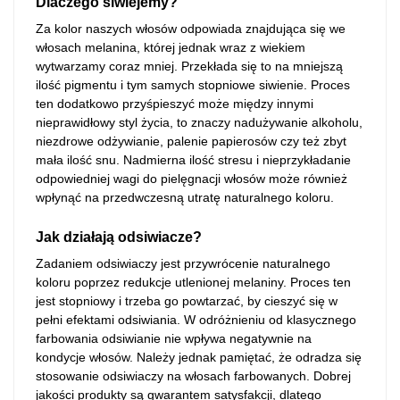
Dlaczego siwiejemy?
Za kolor naszych włosów odpowiada znajdująca się we
włosach melanina, której jednak wraz z wiekiem
wytwarzamy coraz mniej. Przekłada się to na mniejszą
ilość pigmentu i tym samych stopniowe siwienie. Proces
ten dodatkowo przyśpieszyć może między innymi
nieprawidłowy styl życia, to znaczy nadużywanie alkoholu,
niezdrowe odżywianie, palenie papierosów czy też zbyt
mała ilość snu. Nadmierna ilość stresu i nieprzykładanie
odpowiedniej wagi do pielęgnacji włosów może również
wpłynąć na przedwczesną utratę naturalnego koloru.
Jak działają odsiwiacze?
Zadaniem odsiwiaczy jest przywrócenie naturalnego
koloru poprzez redukcje utlenionej melaniny. Proces ten
jest stopniowy i trzeba go powtarzać, by cieszyć się w
pełni efektami odsiwiania. W odróżnieniu od klasycznego
farbowania odsiwianie nie wpływa negatywnie na
kondycje włosów. Należy jednak pamiętać, że odradza się
stosowanie odsiwiaczy na włosach farbowanych. Dobrej
jakości produkty są gwarantem satysfakcji, dlatego