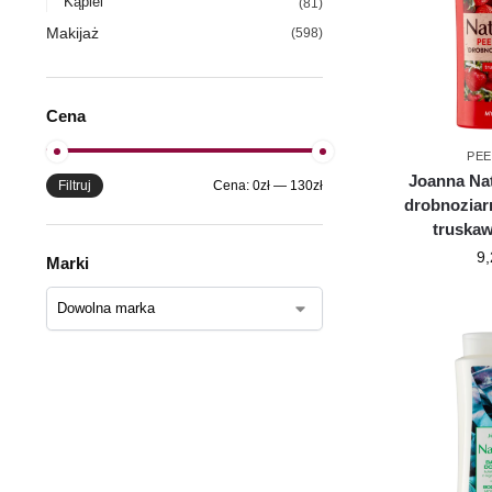
Kąpiel
(81)
Makijaż
(598)
Cena
PEE
Joanna Nat
Filtruj
Cena:
0zł
—
130zł
drobnoziarn
truska
9,
Marki