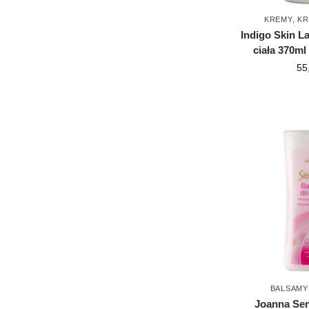
KREMY
,
KR
Indigo Skin L
ciała 370ml
55
BALSAMY
Joanna Se