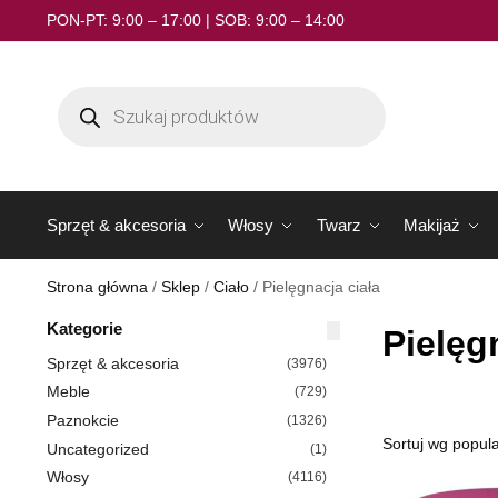
PON-PT: 9:00 – 17:00 | SOB: 9:00 – 14:00
Sprzęt & akcesoria
Włosy
Twarz
Makijaż
Strona główna
/
Sklep
/
Ciało
/
Pielęgnacja ciała
Kategorie
Pielęg
Sprzęt & akcesoria
(3976)
Meble
(729)
Paznokcie
(1326)
Uncategorized
(1)
Włosy
(4116)