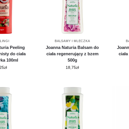
LINGI
BALSAMY I MLECZKA
B
uria Peeling
Joanna Naturia Balsam do
Joann
isty do ciała
ciała regenerujący z bzem
ciał
wka 100ml
500g
25
zł
18,75
zł