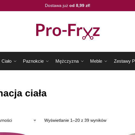
Dostawa już
od 8,99 zł!
Ciało
Paznokcie
Mężczyzna
Meble
Zestawy P
nacja ciała
Wyświetlanie 1–20 z 39 wyników