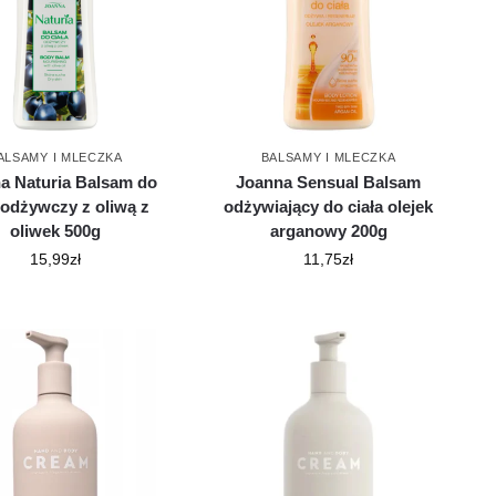
ALSAMY I MLECZKA
BALSAMY I MLECZKA
a Naturia Balsam do
Joanna Sensual Balsam
a odżywczy z oliwą z
odżywiający do ciała olejek
oliwek 500g
arganowy 200g
15,99
zł
11,75
zł