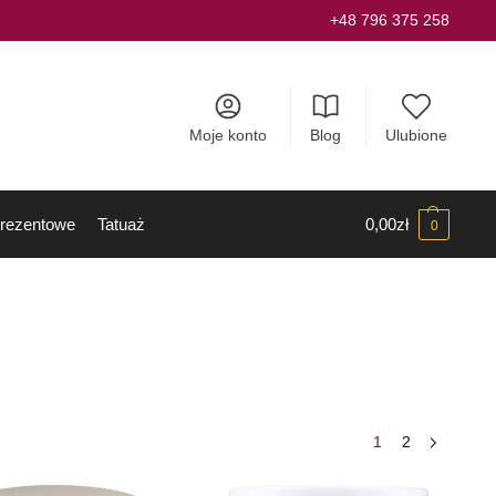
+48 796 375 258
Moje konto
Blog
Ulubione
rezentowe
Tatuaż
0,00
zł
0
1
2