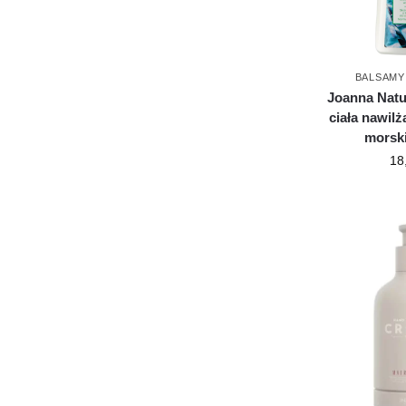
BALSAMY
Joanna Natu
ciała nawilż
morsk
18