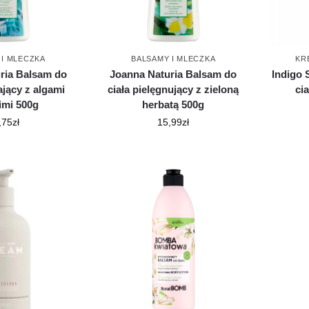
 I MLECZKA
BALSAMY I MLECZKA
KR
ria Balsam do
Joanna Naturia Balsam do
Indigo 
ający z algami
ciała pielęgnujący z zieloną
ci
imi 500g
herbatą 500g
,75
zł
15,99
zł