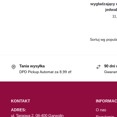
wygładzający d
jedwa
11
Tania wysyłka
90 dni
DPD Pickup Automat za 8,99 zł!
Gwaranc
KONTAKT
INFORMAC
ADRES:
O nas
ul. Targowa 2, 08-400 Garwolin
Regulamin