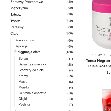
Zestawy Prezentowe
(30)
Mężczyzna
(399)
Tatuaż
(38)
Twarz
(319)
Perfumy
(80)
Ciało
(306)
Dłonie i stopy
(66)
Depilacja
(60)
Pielęgnacja ciała
(108)
KREMY
,
KRE
Serum
(1)
Tenex Hegron
Balsamy i mleczka
(28)
i ciała Rozen
Bronzery do ciała
(4)
18
Kremy
(19)
Masła
(6)
Mgiełki
(4)
Ochrona sloneczna
(16)
Olejki
(13)
Peelingi
(17)