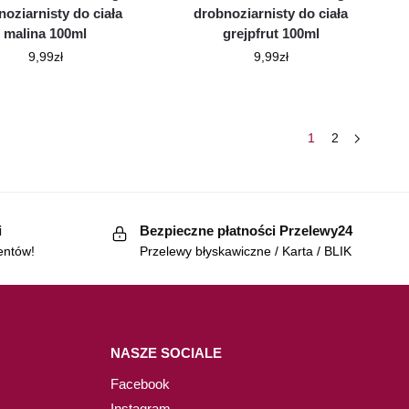
noziarnisty do ciała
drobnoziarnisty do ciała
malina 100ml
grejpfrut 100ml
9,99
zł
9,99
zł
1
2
i
Bezpieczne płatności Przelewy24
entów!
Przelewy błyskawiczne / Karta / BLIK
NASZE SOCIALE
Facebook
Instagram