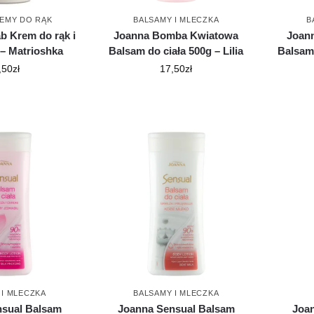
EMY DO RĄK
BALSAMY I MLECZKA
B
ab Krem do rąk i
Joanna Bomba Kwiatowa
Joan
 – Matrioshka
Balsam do ciała 500g – Lilia
Balsam 
,50
zł
17,50
zł
 I MLECZKA
BALSAMY I MLECZKA
nsual Balsam
Joanna Sensual Balsam
Joan