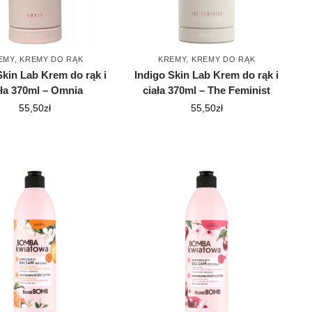
EMY
,
KREMY DO RĄK
KREMY
,
KREMY DO RĄK
Skin Lab Krem do rąk i
Indigo Skin Lab Krem do rąk i
ała 370ml – Omnia
ciała 370ml – The Feminist
55,50
zł
55,50
zł