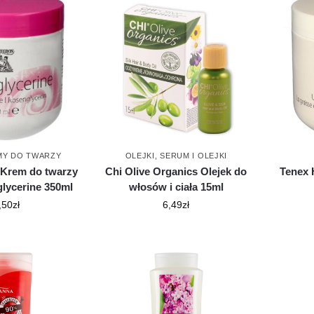
MY DO TWARZY
OLEJKI
,
SERUM I OLEJKI
 Krem do twarzy
Chi Olive Organics Olejek do
Tenex 
glycerine 350ml
włosów i ciała 15ml
,50
zł
6,49
zł