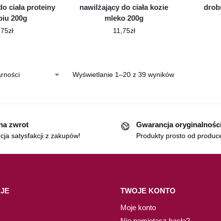
o ciała proteiny
nawilżający do ciała kozie
drob
biu 200g
mleko 200g
,75
zł
11,75
zł
Wyświetlanie 1–20 z 39 wyników
 na zwrot
Gwarancja oryginalnośc
ja satysfakcji z zakupów!
Produkty prosto od produc
JE
TWOJE KONTO
Moje konto
Nie pamiętasz hasła?