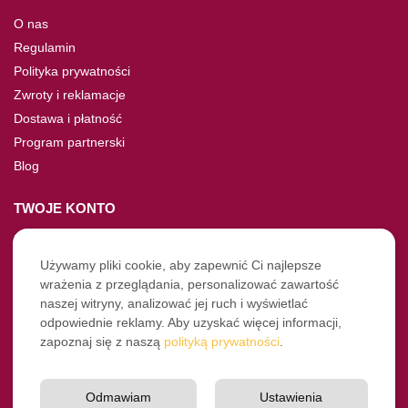
O nas
Regulamin
Polityka prywatności
Zwroty i reklamacje
Dostawa i płatność
Program partnerski
Blog
TWOJE KONTO
Moje konto
Nie pamiętasz hasła?
Używamy pliki cookie, aby zapewnić Ci najlepsze
wrażenia z przeglądania, personalizować zawartość
Twoje zamówienia
naszej witryny, analizować jej ruch i wyświetlać
odpowiednie reklamy. Aby uzyskać więcej informacji,
NASZE SOCIALE
zapoznaj się z naszą
polityką prywatności
.
Facebook
Instagram
Odmawiam
Ustawienia
YouTube