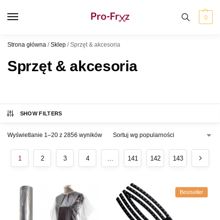
0
Strona główna
/
Sklep
/
Sprzęt & akcesoria
Sprzęt & akcesoria
SHOW FILTERS
Wyświetlanie 1–20 z 2856 wyników
1
2
3
4
…
141
142
143
Bestseller