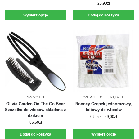
25,90
zł
Wybierz opcje
Dodaj do koszyka
SZCZOTKI
CZEPKI, FOLIE, PĘDZLE
Olivia Garden On The Go Boar
Ronney Czepek jednorazowy,
Szczotka do włosów składana z
foliowy do włosów
dzikiem
0,50
zł
–
29,00
zł
55,50
zł
Dodaj do koszyka
Wybierz opcje