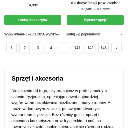
do dezynfekcji powierzchni
14,99
zł
31,50
zł
–
106,99
zł
Dodaj do koszyka
Wybierz opcje
Wyświetlanie 1–20 z 2856 wyników
1
2
3
4
…
141
142
143
Sprzęt i akcesoria
Niezależnie od tego, czy pracujesz w profesjonalnym
salonie fryzjerskim, spełniając nawet najbardziej
wygórowane oczekiwania niezliczonej masy klientów. A
może w domowym zaciszu, po swojemu tworzysz
wymarzone stylizacje. Bez różnicy gdzie, sprzęt i
akcesoria kosmetyczne oraz fryzjerskie to coś, co
towarzyszy każdej osobie zajmującej się różnego rodzaju