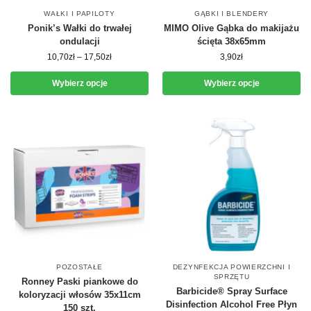
WAŁKI I PAPILOTY
GĄBKI I BLENDERY
Ponik’s Wałki do trwałej
MIMO Olive Gąbka do makijażu
ondulacji
ścięta 38x65mm
10,70
zł
–
17,50
zł
3,90
zł
Wybierz opcje
Wybierz opcje
POZOSTAŁE
DEZYNFEKCJA POWIERZCHNI I
SPRZĘTU
Ronney Paski piankowe do
Barbicide® Spray Surface
koloryzacji włosów 35x11cm
Disinfection Alcohol Free Płyn
150 szt.