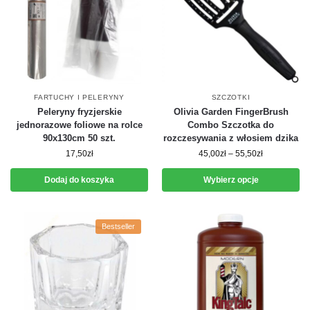
FARTUCHY I PELERYNY
SZCZOTKI
Peleryny fryzjerskie
Olivia Garden FingerBrush
jednorazowe foliowe na rolce
Combo Szczotka do
90x130cm 50 szt.
rozczesywania z włosiem dzika
17,50
zł
45,00
zł
–
55,50
zł
Dodaj do koszyka
Wybierz opcje
Bestseller