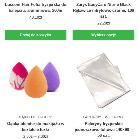
Lussoni Hair Folia fryzjerska do
Zarys EasyCare Nitrile Black
balejażu, aluminiowa, 200m
Rękawice nitrylowe, czarne, 100
szt.
48,10
zł
22,20
zł
Dodaj do koszyka
Wybierz opcje
GĄBKI I BLENDERY
FARTUCHY I PELERYNY
Gąbka blender do makijażu w
Peleryny fryzjerskie
kształcie łezki
jednorazowe foliowe 140×90 –
50 szt.
2,50
zł
–
3,00
zł