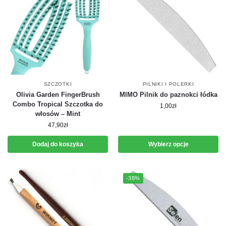
SZCZOTKI
PILNIKI I POLERKI
Olivia Garden FingerBrush
MIMO Pilnik do paznokci łódka
Combo Tropical Szczotka do
1,00
zł
włosów – Mint
47,90
zł
Dodaj do koszyka
Wybierz opcje
-38%