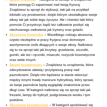
które pomogą Ci zapanować nad twoją fryzurą.
Znajdziesz tu sprzęt do stylizacji, taki jak na przykład
lokówki czy prostownice, dzięki którym ukształtujesz swoje
włosy tak jak sobie tego życzysz. Ale i również taki który
pomoże Ci przystrzyc bądź też całkowicie pozbyć się
niechcianego owłosienia jak trymery oraz golarki.
Akcesoria fryzjerskie
– Wszelkiego rodzaju akcesoria,
często niezbędne w pracy fryzjera oraz domowym
asortymencie osób dbających o swoje włosy. Natkniesz
się tu na sprzęt taki jak brzytwy, grzebienie, szczotki,
gumki, ale też i ręczniki, miseczki, nożyczki kosmetyczne
oraz wiele innych.
Sprzęt kosmetyczny
– Znajdziesz tu urządzenia, które
zdecydowanie ułatwią i przyśpieszą pracę nad
paznokciami. Dzięki nim będziesz w stanie stworzyć
między innymi trwały manicure hybrydowy, który sprawi,
że twoje paznokcie będą wyglądały znakomicie przez
długi czas. W kategorii natkniesz się na sprzęt taki jak
frezarki, lampy do hybryd, podgrzewacze wosku i tym
podobne.
Akcesoria kosmetyczne
– W kategorii spodziewać się