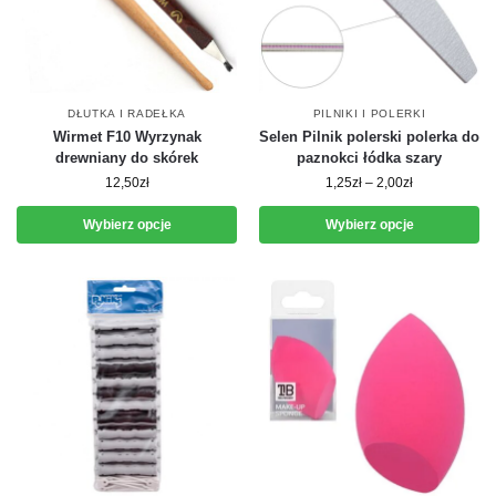
DŁUTKA I RADEŁKA
PILNIKI I POLERKI
Wirmet F10 Wyrzynak
Selen Pilnik polerski polerka do
drewniany do skórek
paznokci łódka szary
12,50
zł
1,25
zł
–
2,00
zł
Wybierz opcje
Wybierz opcje