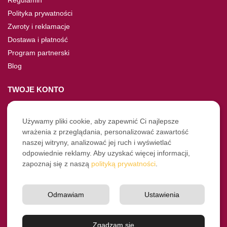
Polityka prywatności
Zwroty i reklamacje
Dostawa i płatność
Program partnerski
Blog
TWOJE KONTO
Moje konto
Nie pamiętasz hasła?
Używamy pliki cookie, aby zapewnić Ci najlepsze
wrażenia z przeglądania, personalizować zawartość
Twoje zamówienia
naszej witryny, analizować jej ruch i wyświetlać
odpowiednie reklamy. Aby uzyskać więcej informacji,
NASZE SOCIALE
zapoznaj się z naszą
polityką prywatności
.
Facebook
Instagram
Odmawiam
Ustawienia
YouTube
© Pro-Fryz.pl 2021-2026
Zgadzam się