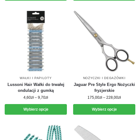
WAŁKI I PAPILOTY
NOŻYCZKI I DEGAŻÓWKI
Lussoni Hair Wałki do trwałej
Jaguar Pre Style Ergo Nożyczki
ondulacji z gumką
fryzjerskie
4,60
zł
–
9,70
zł
175,00
zł
–
228,00
zł
Wybierz opcje
Wybierz opcje