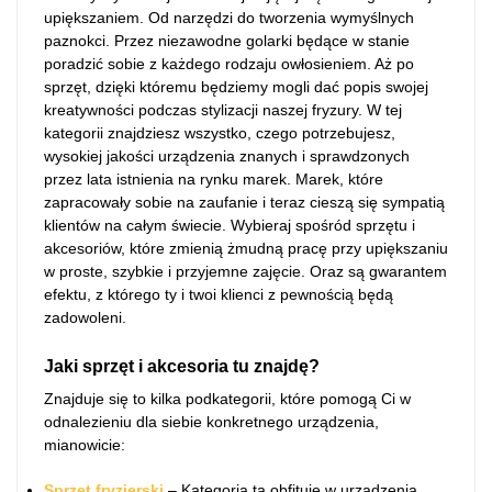
upiększaniem. Od narzędzi do tworzenia wymyślnych
paznokci. Przez niezawodne golarki będące w stanie
poradzić sobie z każdego rodzaju owłosieniem. Aż po
sprzęt, dzięki któremu będziemy mogli dać popis swojej
kreatywności podczas stylizacji naszej fryzury. W tej
kategorii znajdziesz wszystko, czego potrzebujesz,
wysokiej jakości urządzenia znanych i sprawdzonych
przez lata istnienia na rynku marek. Marek, które
zapracowały sobie na zaufanie i teraz cieszą się sympatią
klientów na całym świecie. Wybieraj spośród sprzętu i
akcesoriów, które zmienią żmudną pracę przy upiększaniu
w proste, szybkie i przyjemne zajęcie. Oraz są gwarantem
efektu, z którego ty i twoi klienci z pewnością będą
zadowoleni.
Jaki sprzęt i akcesoria tu znajdę?
Znajduje się to kilka podkategorii, które pomogą Ci w
odnalezieniu dla siebie konkretnego urządzenia,
mianowicie:
Sprzęt fryzjerski
– Kategoria ta obfituje w urządzenia,