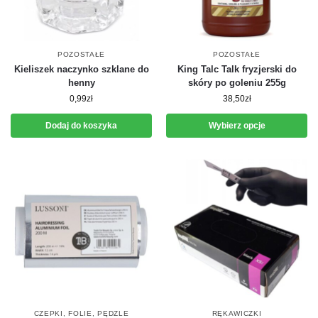
POZOSTAŁE
POZOSTAŁE
Kieliszek naczynko szklane do
King Talc Talk fryzjerski do
henny
skóry po goleniu 255g
0,99
zł
38,50
zł
Dodaj do koszyka
Wybierz opcje
CZEPKI, FOLIE, PĘDZLE
RĘKAWICZKI