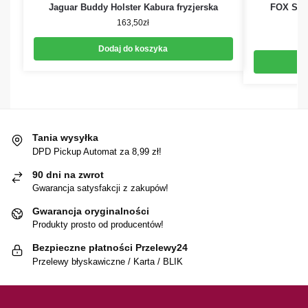
Jaguar Buddy Holster Kabura fryzjerska
FOX Stud
163,50
zł
Dodaj do koszyka
Tania wysyłka
DPD Pickup Automat za 8,99 zł!
90 dni na zwrot
Gwarancja satysfakcji z zakupów!
Gwarancja oryginalności
Produkty prosto od producentów!
Bezpieczne płatności Przelewy24
Przelewy błyskawiczne / Karta / BLIK