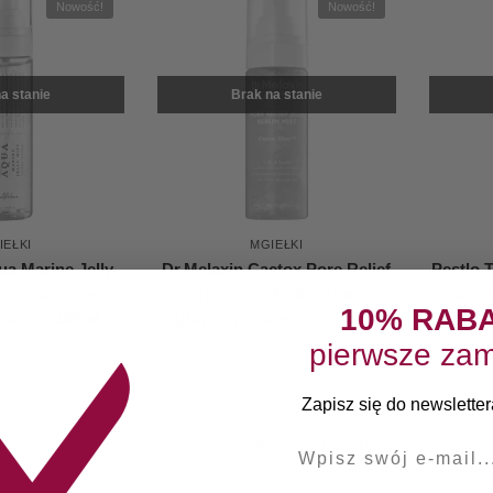
Nowość!
Nowość!
a stanie
Brak na stanie
IEŁKI
MGIEŁKI
ua Marine Jelly
Dr.Melaxin Cactox Pore Relief
Pestlo 
ie nawilżająca
Jelly Serum Mist serum w
Seru
10% RAB
 twarzy 100ml
sprayu zwężające pory 80 ml
mg
,40
zł
50,60
zł
pierwsze zam
Zapisz się do newslettera
Wyświetlanie wszystkich wyników: 3
E-mail