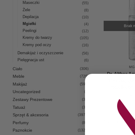
Maseczki
(55)
Żele
(8)
Depilacja
(10)
Mgiełki
(4)
Brak n
Peelingi
(12)
Kremy do twarzy
(105)
Kremy pod oczy
(16)
Demakijaż i oczyszczenie
(56)
Pielęgnacja ust
(6)
MG
Ciało
(306)
Dr. Althea Aq
Meble
(729)
Mist dogłębn
Makijaż
(598)
mgiełka do
Uncategorized
(1)
65
Zestawy Prezentowe
(30)
Tatuaż
(38)
Sprzęt & akcesoria
(3976)
Perfumy
(80)
Paznokcie
(1326)