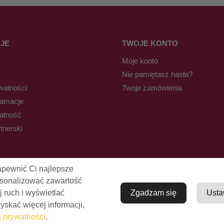
JE
TWOJE KONTO
Moje konto
Nie pamiętasz hasła?
watności
Twoje zamówienia
lamacje
łatność
tnerski
apewnić Ci najlepsze
rsonalizować zawartość
j ruch i wyświetlać
Zgadzam się
Usta
skać więcej informacji,
© Pro-Fryz.pl 2021-2026
ą prywatności
.