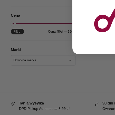
Cena
Filtruj
Cena:
50zł
—
190zł
Marki
Tania wysyłka
90 dni
DPD Pickup Automat za 8,99 zł!
Gwaranc