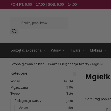
PON-PT: 9:00 – 17:00 | SOB: 9:00 – 14:00
Sprzęt & akcesoria
Włosy
Twarz
Makijaż
Strona główna
/
Sklep
/
Twarz
/
Pielęgnacja twarzy
/
Mgiełki
Kategorie
Mgiełk
Włosy
(4116)
Mężczyzna
(399)
Twarz
(319)
Pielęgnacja twarzy
(258)
Serum
(50)