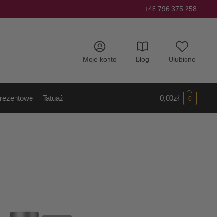
+48 796 375 258
Moje konto
Blog
Ulubione
rezentowe
Tatuaż
0,00
zł
0