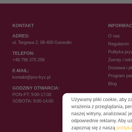
KONTAKT
INFORMAC
ADRES:
O nas
ul. Targowa 2, 08-400 Garwolin
Regulamin
Polityka pry
TELEFON:
+48 796 375 258
Zwroty i rek
Dostawa i p
E-MAIL:
Program par
kontakt@pro-fryz.pl
Blog
GODZINY OTWARCIA:
PON-PT: 9:00-17:00
Używamy pliki cookie, aby z
SOBOTA: 9:00-14:00
wrażenia z przeglądania, pe
naszej witryny, analizować je
odpowiednie reklamy. Aby uzy
zapoznaj się z naszą
polityk