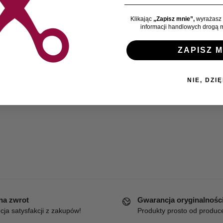
Klikając
„Zapisz mnie”,
wyrażasz 
informacji handlowych drogą m
ZAPISZ M
NIE, DZIĘ
 na zwrot
Gwarancja oryginalnośc
ja satysfakcji z zakupów!
Produkty prosto od produc