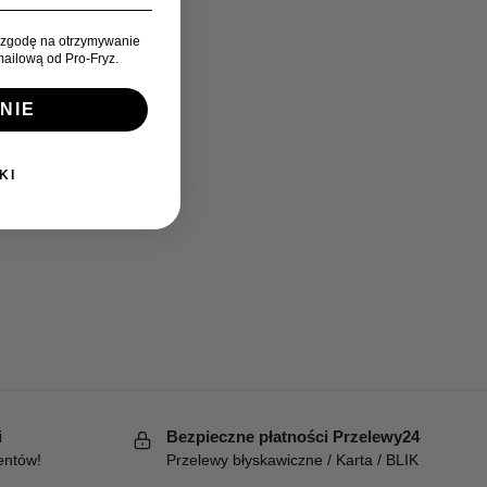
zgodę na otrzymywanie
ailową od Pro-Fryz.
NIE
KI
i
Bezpieczne płatności Przelewy24
entów!
Przelewy błyskawiczne / Karta / BLIK