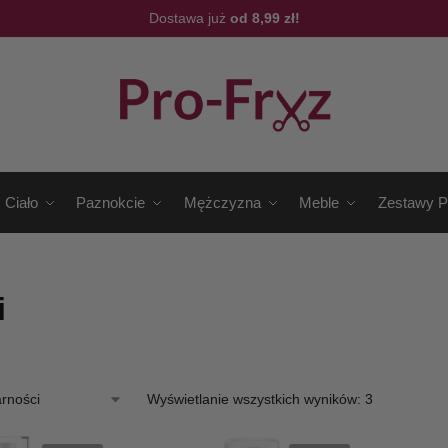
Dostawa już
od 8,99 zł!
Ciało
Paznokcie
Mężczyzna
Meble
Zestawy P
i
Wyświetlanie wszystkich wyników: 3