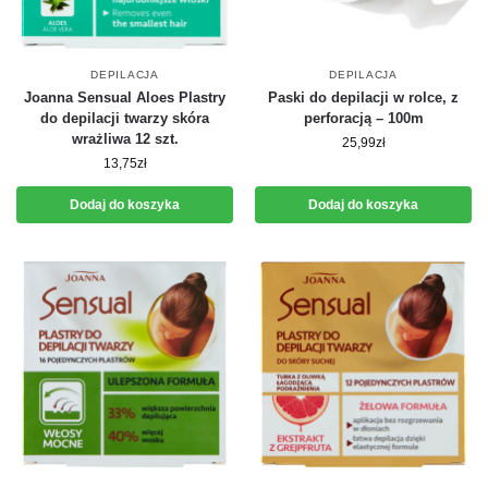
DEPILACJA
DEPILACJA
Joanna Sensual Aloes Plastry
Paski do depilacji w rolce, z
do depilacji twarzy skóra
perforacją – 100m
wrażliwa 12 szt.
25,99
zł
13,75
zł
Dodaj do koszyka
Dodaj do koszyka