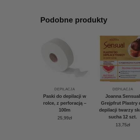
Podobne produkty
DEPILACJA
DEPILACJA
Paski do depilacji w
Joanna Sensua
rolce, z perforacją –
Grejpfrut Plastry
100m
depilacji twarzy sk
sucha 12 szt.
25,99
zł
13,75
zł