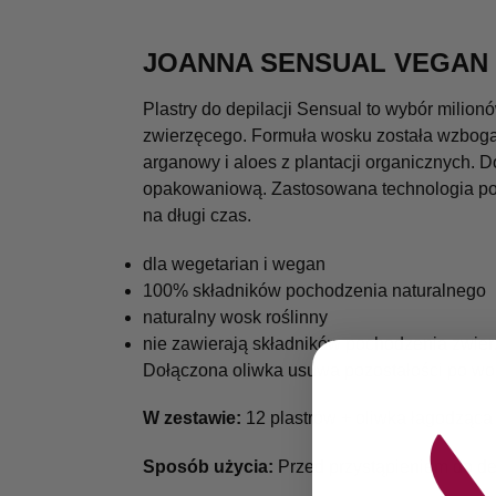
JOANNA SENSUAL VEGAN P
Plastry do depilacji Sensual to wybór milio
zwierzęcego. Formuła wosku została wzbogac
arganowy i aloes z plantacji organicznych. 
opakowaniową. Zastosowana technologia poz
na długi czas.
dla wegetarian i wegan
100% składników pochodzenia naturalnego
naturalny wosk roślinny
nie zawierają składników pochodzenia zwie
Dołączona oliwka usuwa pozostałości po wos
W zestawie:
12 plastrów + oliwka łagodząca
Sposób użycia:
Przed przystąpieniem do depi