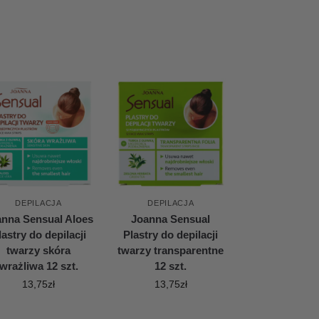
DEPILACJA
DEPILACJA
anna Sensual Aloes
Joanna Sensual
lastry do depilacji
Plastry do depilacji
twarzy skóra
twarzy transparentne
wrażliwa 12 szt.
12 szt.
13,75
zł
13,75
zł