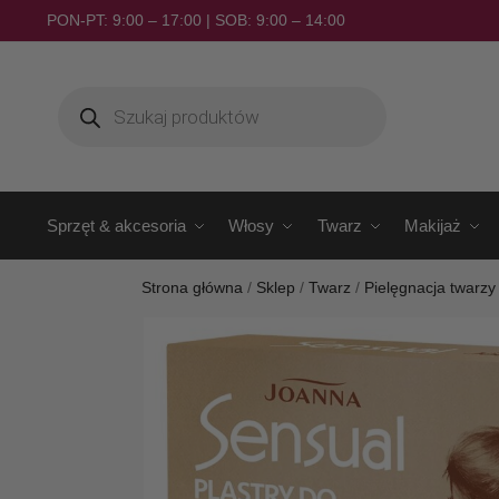
PON-PT: 9:00 – 17:00 | SOB: 9:00 – 14:00
Sprzęt & akcesoria
Włosy
Twarz
Makijaż
Strona główna
/
Sklep
/
Twarz
/
Pielęgnacja twarzy