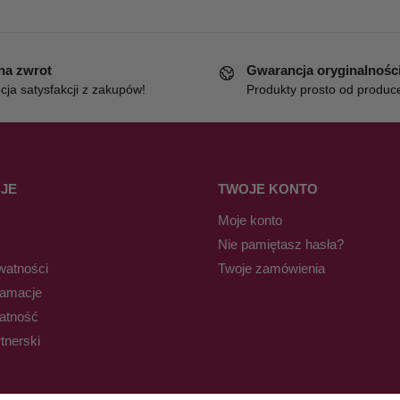
 na zwrot
Gwarancja oryginalnośc
ja satysfakcji z zakupów!
Produkty prosto od produc
JE
TWOJE KONTO
Moje konto
Nie pamiętasz hasła?
watności
Twoje zamówienia
lamacje
łatność
tnerski