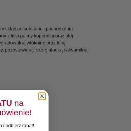
im składzie substancji pochodzenia
z liści palmy kopernicji oraz olej
egradowalną włókninę oraz folię
, pozostawiając skórę gładką i aksamitną
ATU
na
ówienie!
ować.
 i odbierz rabat!