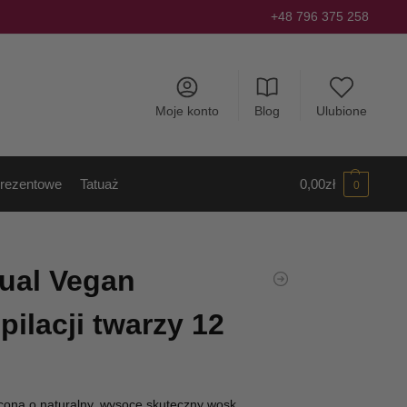
+48 796 375 258
Moje konto
Blog
Ulubione
rezentowe
Tatuaż
0,00
zł
0
ual Vegan
pilacji twarzy 12
ona o naturalny, wysoce skuteczny wosk