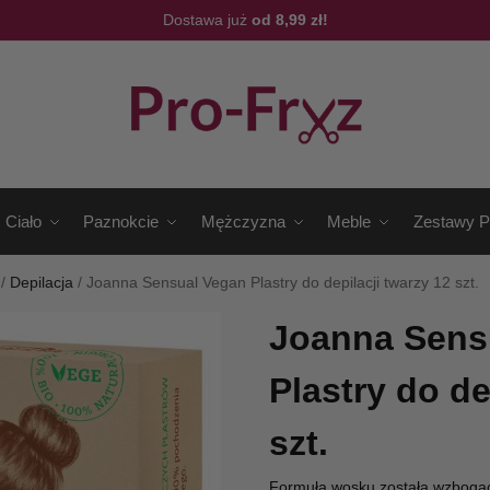
Dostawa już
od 8,99 zł!
Ciało
Paznokcie
Mężczyzna
Meble
Zestawy P
/
Depilacja
/
Joanna Sensual Vegan Plastry do depilacji twarzy 12 szt.
Joanna Sens
Plastry do de
szt.
Formuła wosku została wzbogac