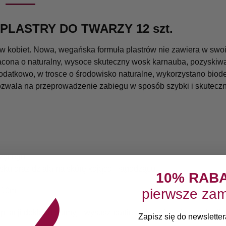
LASTRY DO TWARZY 12 szt.
nów kobiet. Nowa, wegańska formuła plastrów nie zawiera w swo
ona o naturalny, wysoce skuteczny wosk karnauba, pozyskiwany 
Dodatkowo, w trosce o środowisko naturalne, wykorzystano biod
wala na przeprowadzenie zabiegu w sposób szybki i skuteczny
rzęcego
ku oraz działa na skórę kojąco i łagodząco.
10% RAB
pierwsze zam
 10ml
lacji dokładnie umyj i wysusz partie ciała, które chcesz depil
Zapisz się do newslettera