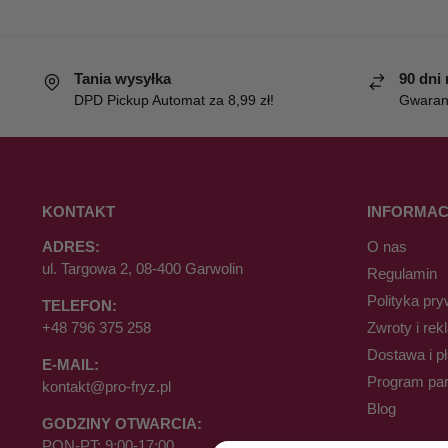
Tania wysyłka
90 dni
DPD Pickup Automat za 8,99 zł!
Gwaranc
KONTAKT
INFORMAC
ADRES:
O nas
ul. Targowa 2, 08-400 Garwolin
Regulamin
Polityka pry
TELEFON:
+48 796 375 258
Zwroty i rek
Dostawa i p
E-MAIL:
Program par
kontakt@pro-fryz.pl
Blog
GODZINY OTWARCIA:
PON-PT: 9:00-17:00