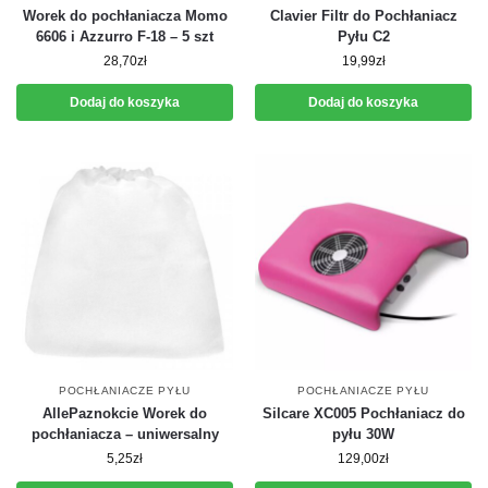
Worek do pochłaniacza Momo
Clavier Filtr do Pochłaniacz
6606 i Azzurro F-18 – 5 szt
Pyłu C2
28,70
zł
19,99
zł
Dodaj do koszyka
Dodaj do koszyka
POCHŁANIACZE PYŁU
POCHŁANIACZE PYŁU
AllePaznokcie Worek do
Silcare XC005 Pochłaniacz do
pochłaniacza – uniwersalny
pyłu 30W
5,25
zł
129,00
zł