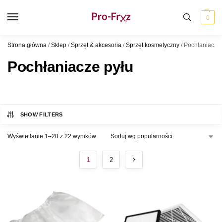
0
Strona główna
/
Sklep
/
Sprzęt & akcesoria
/
Sprzęt kosmetyczny
/
Pochłaniacze 
Pochłaniacze pyłu
SHOW FILTERS
Wyświetlanie 1–20 z 22 wyników
1
2