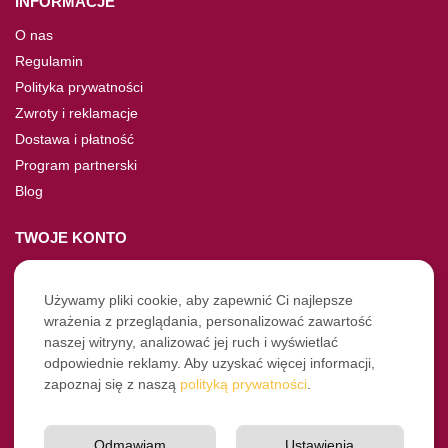
INFORMACJE
O nas
Regulamin
Polityka prywatności
Zwroty i reklamacje
Dostawa i płatność
Program partnerski
Blog
TWOJE KONTO
Moje konto
Nie pamiętasz hasła?
Używamy pliki cookie, aby zapewnić Ci najlepsze
wrażenia z przeglądania, personalizować zawartość
Twoje zamówienia
naszej witryny, analizować jej ruch i wyświetlać
odpowiednie reklamy. Aby uzyskać więcej informacji,
NASZE SOCIALE
zapoznaj się z naszą
polityką prywatności
.
Facebook
Instagram
Odmawiam
Ustawienia