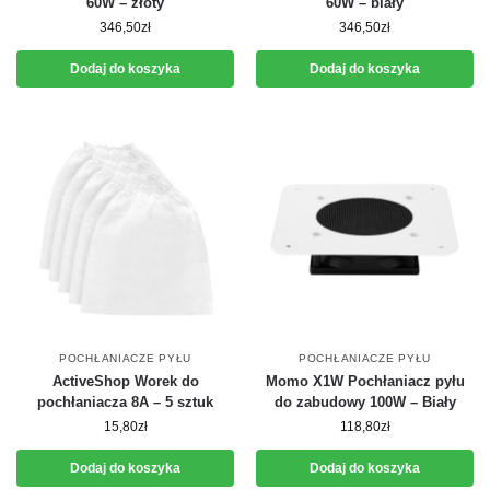
60W – złoty
60W – biały
346,50
zł
346,50
zł
Dodaj do koszyka
Dodaj do koszyka
POCHŁANIACZE PYŁU
POCHŁANIACZE PYŁU
ActiveShop Worek do
Momo X1W Pochłaniacz pyłu
pochłaniacza 8A – 5 sztuk
do zabudowy 100W – Biały
15,80
zł
118,80
zł
Dodaj do koszyka
Dodaj do koszyka