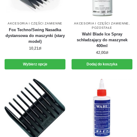
AKCESORIA I CZĘŚCI ZAMIENNE
AKCESORIA I CZĘŚCI ZAMIENNE
,
POZOSTAŁE
Fox Techno/Swing Nasadka
Wahl Blade Ice Spray
dystansowa do maszynki (stary
schładzający do maszynek
model)
400ml
10,21
zł
42,00
zł
Wybierz opcje
Dodaj do koszyka