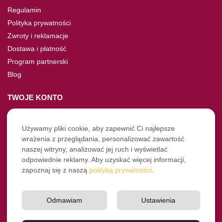
Regulamin
Polityka prywatności
Zwroty i reklamacje
Dostawa i płatność
Program partnerski
Blog
TWOJE KONTO
Moje konto
Nie pamiętasz hasła?
Używamy pliki cookie, aby zapewnić Ci najlepsze
wrażenia z przeglądania, personalizować zawartość
Twoje zamówienia
naszej witryny, analizować jej ruch i wyświetlać
odpowiednie reklamy. Aby uzyskać więcej informacji,
NASZE SOCIALE
zapoznaj się z naszą
polityką prywatności
.
Facebook
Instagram
Odmawiam
Ustawienia
YouTube