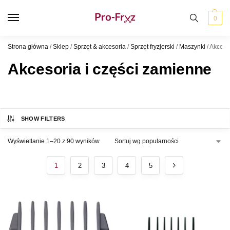
0
Strona główna
/
Sklep
/
Sprzęt & akcesoria
/
Sprzęt fryzjerski
/
Maszynki
/
Akcesor
Akcesoria i części zamienne
SHOW FILTERS
Wyświetlanie 1–20 z 90 wyników
1
2
3
4
5