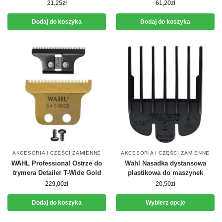
21,25
zł
61,20
zł
Dodaj do koszyka
Dodaj do koszyka
AKCESORIA I CZĘŚCI ZAMIENNE
AKCESORIA I CZĘŚCI ZAMIENNE
WAHL Professional Ostrze do
Wahl Nasadka dystansowa
trymera Detailer T-Wide Gold
plastikowa do maszynek
229,00
zł
20,50
zł
Dodaj do koszyka
Wybierz opcje