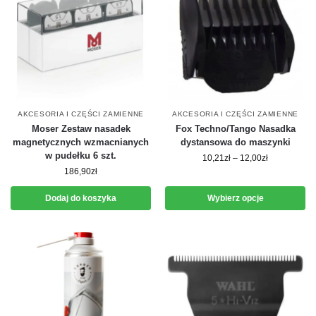
AKCESORIA I CZĘŚCI ZAMIENNE
AKCESORIA I CZĘŚCI ZAMIENNE
Moser Zestaw nasadek
Fox Techno/Tango Nasadka
magnetycznych wzmacnianych
dystansowa do maszynki
w pudełku 6 szt.
10,21
zł
–
12,00
zł
186,90
zł
Dodaj do koszyka
Wybierz opcje