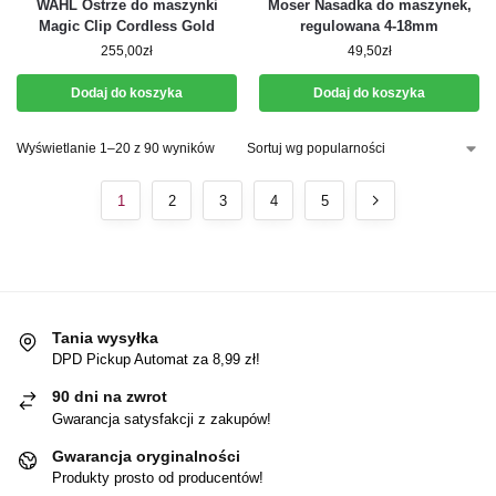
WAHL Ostrze do maszynki
Moser Nasadka do maszynek,
Magic Clip Cordless Gold
regulowana 4-18mm
255,00
zł
49,50
zł
Dodaj do koszyka
Dodaj do koszyka
Wyświetlanie 1–20 z 90 wyników
1
2
3
4
5
Tania wysyłka
DPD Pickup Automat za 8,99 zł!
90 dni na zwrot
Gwarancja satysfakcji z zakupów!
Gwarancja oryginalności
Produkty prosto od producentów!