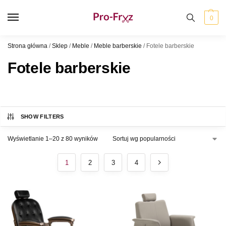
0
Strona główna
/
Sklep
/
Meble
/
Meble barberskie
/
Fotele barberskie
Fotele barberskie
SHOW FILTERS
Wyświetlanie 1–20 z 80 wyników
1
2
3
4