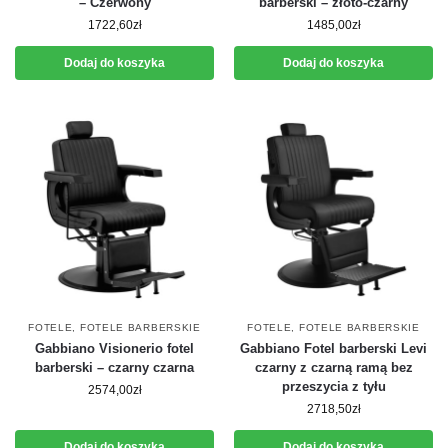
– Czerwony
barberski – złoto-czarny
1722,60
zł
1485,00
zł
Dodaj do koszyka
Dodaj do koszyka
FOTELE
,
FOTELE BARBERSKIE
FOTELE
,
FOTELE BARBERSKIE
Gabbiano Visionerio fotel
Gabbiano Fotel barberski Levi
barberski – czarny czarna
czarny z czarną ramą bez
przeszycia z tyłu
2574,00
zł
2718,50
zł
Dodaj do koszyka
Dodaj do koszyka