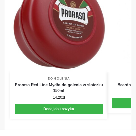
DO GOLENIA
Proraso Red Line Mydło do golenia w słoiczku
Beardbury
150ml
14,20
zł
Dodaj do koszyka