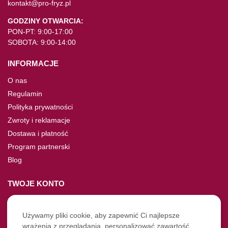
kontakt@pro-fryz.pl
GODZINY OTWARCIA:
PON-PT: 9:00-17:00
SOBOTA: 9:00-14:00
INFORMACJE
O nas
Regulamin
Polityka prywatności
Zwroty i reklamacje
Dostawa i płatność
Program partnerski
Blog
TWOJE KONTO
Moje konto
Nie pamiętasz hasła?
Używamy pliki cookie, aby zapewnić Ci najlepsze
wrażenia z przeglądania, personalizować zawartość
Twoje zamówienia