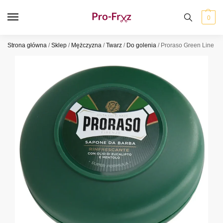
0
Strona główna
/
Sklep
/
Mężczyzna
/
Twarz
/
Do golenia
/
Proraso Green Line My