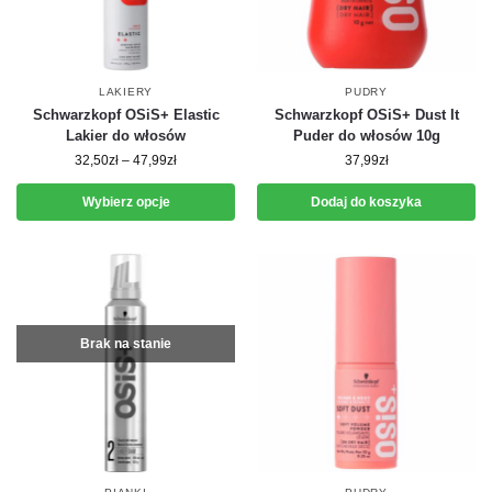
LAKIERY
PUDRY
Schwarzkopf OSiS+ Elastic
Schwarzkopf OSiS+ Dust It
Lakier do włosów
Puder do włosów 10g
32,50
zł
–
47,99
zł
37,99
zł
Wybierz opcje
Dodaj do koszyka
Brak na stanie