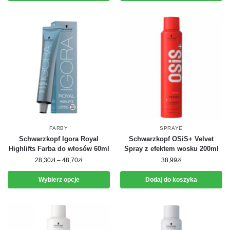
FARBY
SPRAYE
Schwarzkopf Igora Royal
Schwarzkopf OSiS+ Velvet
Highlifts Farba do włosów 60ml
Spray z efektem wosku 200ml
28,30
zł
–
48,70
zł
38,99
zł
Wybierz opcje
Dodaj do koszyka