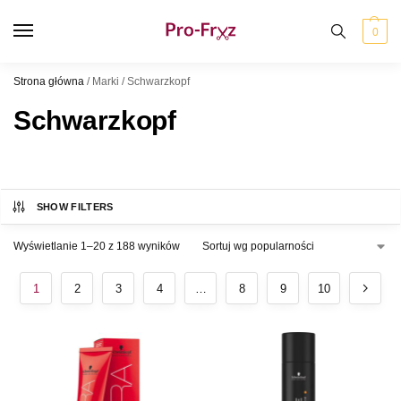
0
Strona główna
/
Marki
/
Schwarzkopf
Schwarzkopf
SHOW FILTERS
Wyświetlanie 1–20 z 188 wyników
1
2
3
4
…
8
9
10