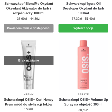
Schwarzkopf BlondMe Oxydant
Schwarzkopf Igora Oil
Oksydant Aktywator do farb i
Developer Oxydant do farb
rozjaśniaczy 1000ml
1000ml
38,60
zł
–
44,30
zł
37,30
zł
–
51,40
zł
Powiadom mnie o dostępności
Wybierz opcje
Brak na stanie
KREMY
SPRAYE
Schwarzkopf OSiS+ Curl Honey
Schwarzkopf OSiS+ Volume Up
Krem miód do stylizacji loków
Spray na objętość 300ml
150ml
30,50
zł