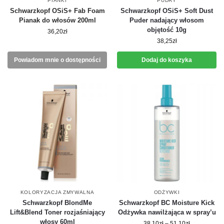
PIANKI
PUDRY
Schwarzkopf OSiS+ Fab Foam
Schwarzkopf OSiS+ Soft Dust
Pianak do włosów 200ml
Puder nadający włosom
objętość 10g
36,20
zł
38,25
zł
Powiadom mnie o dostępności
Dodaj do koszyka
KOLORYZACJA ZMYWALNA
ODŻYWKI
Schwarzkopf BlondMe
Schwarzkopf BC Moisture Kick
Lift&Blend Toner rozjaśniający
Odżywka nawilżająca w spray’u
włosy 60ml
38,10
zł
–
51,10
zł