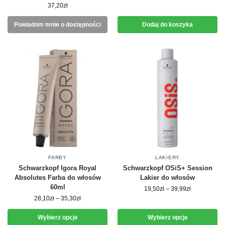
37,20
zł
Powiadom mnie o dostępności
Dodaj do koszyka
FARBY
LAKIERY
Schwarzkopf Igora Royal
Schwarzkopf OSiS+ Session
Absolutes Farba do włosów
Lakier do włosów
60ml
19,50
zł
–
39,99
zł
28,10
zł
–
35,30
zł
Wybierz opcje
Wybierz opcje