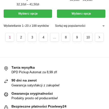
32,10
zł
–
41,50
zł
Wybierz opcje
Wybierz opcje
Wyświetlanie 1–20 z 188 wyników
1
2
3
4
…
8
9
10
Tania wysyłka
DPD Pickup Automat za 8,99 zł!
90 dni na zwrot
Gwarancja satysfakcji z zakupów!
Gwarancja oryginalności
Produkty prosto od producentów!
Bezpieczne płatności Przelewy24