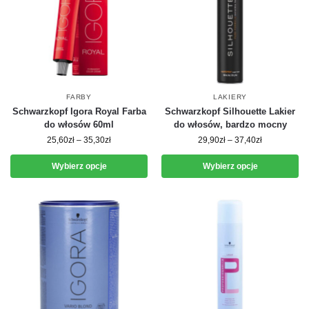
FARBY
LAKIERY
Schwarzkopf Igora Royal Farba
Schwarzkopf Silhouette Lakier
do włosów 60ml
do włosów, bardzo mocny
25,60
zł
–
35,30
zł
29,90
zł
–
37,40
zł
Wybierz opcje
Wybierz opcje