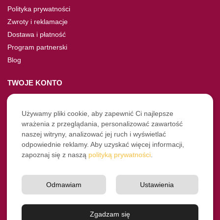
Polityka prywatności
Zwroty i reklamacje
Dostawa i płatność
Program partnerski
Blog
TWOJE KONTO
Moje konto
Nie pamiętasz hasła?
Używamy pliki cookie, aby zapewnić Ci najlepsze
wrażenia z przeglądania, personalizować zawartość
Twoje zamówienia
naszej witryny, analizować jej ruch i wyświetlać
odpowiednie reklamy. Aby uzyskać więcej informacji,
NASZE SOCIALE
zapoznaj się z naszą
polityką prywatności
.
Facebook
Instagram
Odmawiam
Ustawienia
YouTube
© Pro-Fryz.pl 2021-2026
Zgadzam się