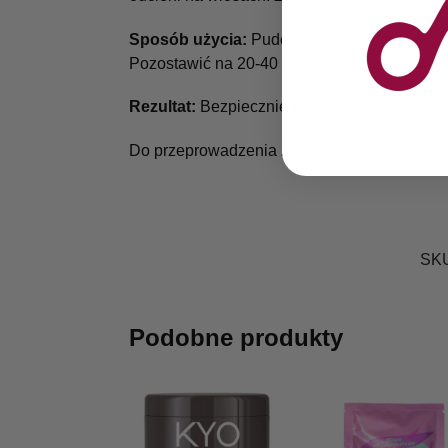
Sposób użycia:
Puder wymieszać z develope
Pozostawić na 20-40 minut w zależności od 
Rezultat:
Bezpiecznie rozjaśnione, wzmocni
Do przeprowadzenia zabiegu rozjaśniania ni
SK
Podobne produkty