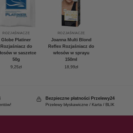
ROZJAŚNIACZE
ROZJAŚNIACZE
Globe Platiner
Joanna Multi Blond
Rozjaśniacz do
Reflex Rozjaśniacz do
łosów w saszetce
włosów w sprayu
50g
150ml
9,25
zł
18,99
zł
i
Bezpieczne płatności Przelewy24
entów!
Przelewy błyskawiczne / Karta / BLIK