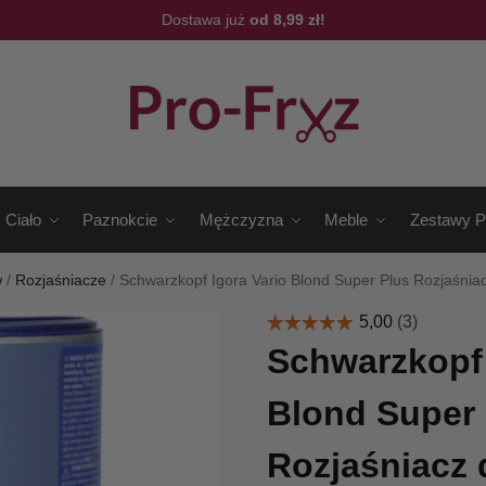
Dostawa już
od 8,99 zł!
Ciało
Paznokcie
Mężczyzna
Meble
Zestawy P
w
/
Rozjaśniacze
/
Schwarzkopf Igora Vario Blond Super Plus Rozjaśni
Schwarzkopf 
Blond Super 
Rozjaśniacz