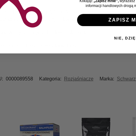
Klikając
„Zapisz mnie”,
wyrażasz 
informacji handlowych drogą m
rem Igora o stężeniu 3, 6 lub 9% zachowując proporcje 1:2. N
pożądanego efektu, po czym dokładnie spłukać mieszankę i um
ZAPISZ M
one włosy o jasnym, chłodnym odcieniu.
NIE, DZIĘ
ezbędne jest użycie oksydantu Igora.
U:
0000089558
Kategoria:
Rozjaśniacze
Marka:
Schwarz