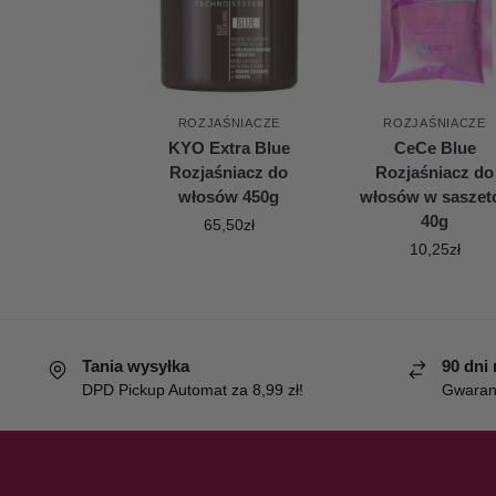
ROZJAŚNIACZE
ROZJAŚNIACZE
KYO Extra Blue
CeCe Blue
Rozjaśniacz do
Rozjaśniacz do
włosów 450g
włosów w saszet
40g
65,50
zł
10,25
zł
Tania wysyłka
90 dni
DPD Pickup Automat za 8,99 zł!
Gwaranc