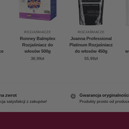
ROZJAŚNIACZE
ROZJAŚNIACZE
Ronney Balmplex
Joanna Professional
Rozjaśniacz do
Platinum Rozjaśniacz
ce
włosów 500g
do włosów 450g
w
36,99
zł
55,99
zł
 na zwrot
Gwarancja oryginalnośc
ja satysfakcji z zakupów!
Produkty prosto od produc