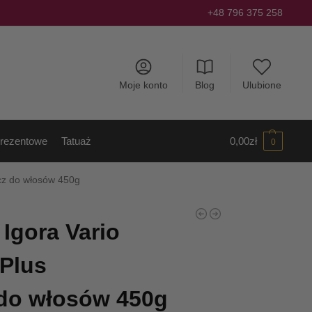
+48 796 375 258
Moje konto
Blog
Ulubione
rezentowe
Tatuaż
0,00
zł
0
acz do włosów 450g
Igora Vario
Plus
 do włosów 450g