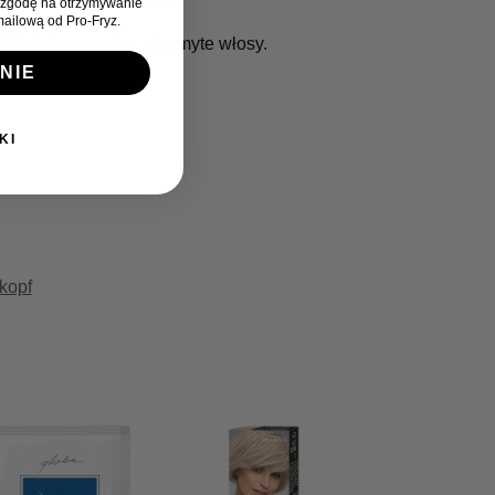
zgodę na otrzymywanie
ailową od Pro-Fryz.
akładać na suche, nieumyte włosy.
yć włosy.
NIE
KI
kopf