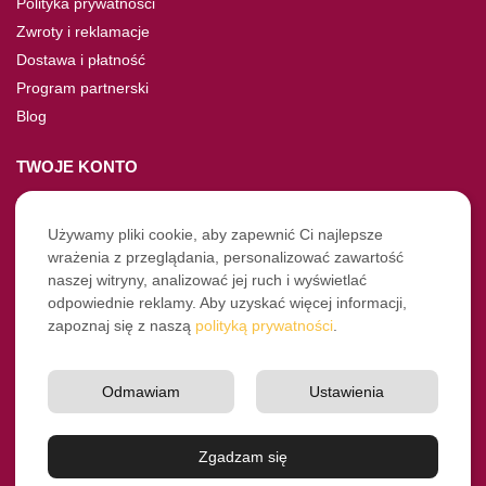
Polityka prywatności
Zwroty i reklamacje
Dostawa i płatność
Program partnerski
Blog
TWOJE KONTO
Moje konto
Nie pamiętasz hasła?
Używamy pliki cookie, aby zapewnić Ci najlepsze
wrażenia z przeglądania, personalizować zawartość
Twoje zamówienia
naszej witryny, analizować jej ruch i wyświetlać
odpowiednie reklamy. Aby uzyskać więcej informacji,
NASZE SOCIALE
zapoznaj się z naszą
polityką prywatności
.
Facebook
Instagram
Odmawiam
Ustawienia
YouTube
© Pro-Fryz.pl 2021-2026
Zgadzam się