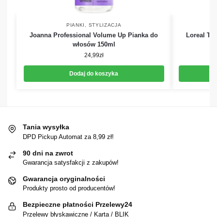
PIANKI
,
STYLIZACJA
Joanna Professional Volume Up Pianka do
Loreal Tec
włosów 150ml
n
24,99
zł
Dodaj do koszyka
Tania wysyłka
DPD Pickup Automat za 8,99 zł!
90 dni na zwrot
Gwarancja satysfakcji z zakupów!
Gwarancja oryginalności
Produkty prosto od producentów!
Bezpieczne płatności Przelewy24
Przelewy błyskawiczne / Karta / BLIK