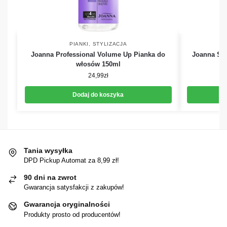
PIANKI
,
STYLIZACJA
Joanna Professional Volume Up Pianka do
Joanna Sty
włosów 150ml
ob
24,99
zł
Dodaj do koszyka
Tania wysyłka
DPD Pickup Automat za 8,99 zł!
90 dni na zwrot
Gwarancja satysfakcji z zakupów!
Gwarancja oryginalności
Produkty prosto od producentów!