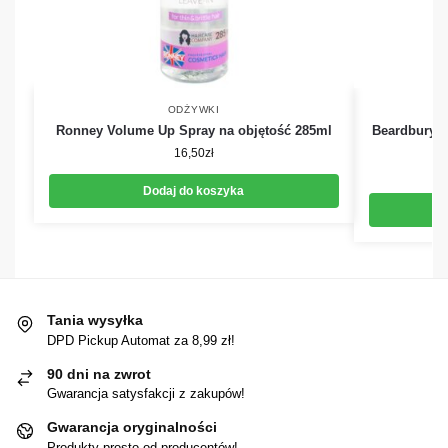
ODŻYWKI
Ronney Volume Up Spray na objętość 285ml
Beardburys
16,50
zł
Dodaj do koszyka
Tania wysyłka
DPD Pickup Automat za 8,99 zł!
90 dni na zwrot
Gwarancja satysfakcji z zakupów!
Gwarancja oryginalności
Produkty prosto od producentów!