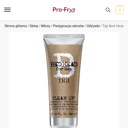
0
Strona główna
/
Sklep
/
Włosy
/
Pielęgnacja włosów
/
Odżywki
/
Tigi Bed Head 