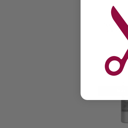
W
Tigi Bed He
Matte Wos
27,60
zł
Brak n