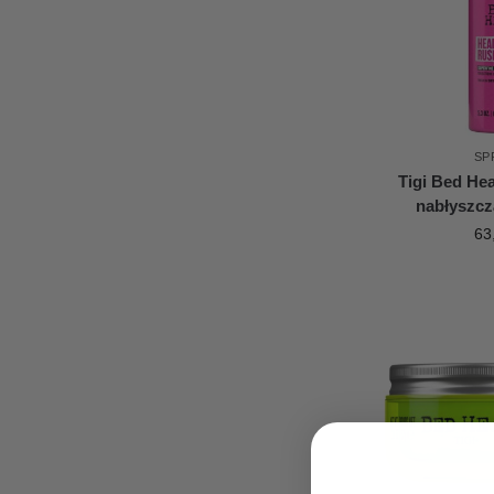
SP
Tigi Bed He
nabłyszcz
63