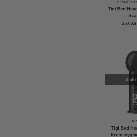
SZAMPON
Tigi Bed Hea
Sza
26,60
zł
Brak n
K
Tigi Bed He
Krem wygła