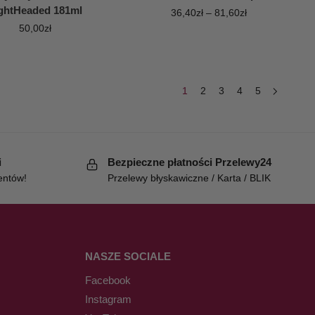
ghtHeaded 181ml
36,40
zł
–
81,60
zł
50,00
zł
1
2
3
4
5
i
Bezpieczne płatności Przelewy24
entów!
Przelewy błyskawiczne / Karta / BLIK
NASZE SOCIALE
Facebook
Instagram