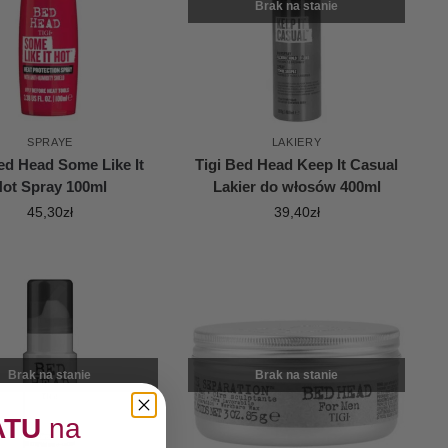
Brak na stanie
SPRAYE
LAKIERY
ed Head Some Like It
Tigi Bed Head Keep It Casual
Hot Spray 100ml
Lakier do włosów 400ml
45,30
zł
39,40
zł
Brak na stanie
Brak na stanie
ATU
na