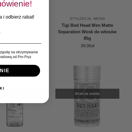
ówienie!
 i odbierz rabat!
KREMY
STYLIZACJA
,
WOSKI
Bed Head Curls Rock
Tigi Bed Head Men Matte
ier Krem do stylizacji
Separation Wosk do włosów
85g
26,70
zł
–
52,10
zł
39,00
zł
zgodę na otrzymywanie
ailową od Pro-Fryz.
NIE
KI
Brak na stanie
Brak na stanie