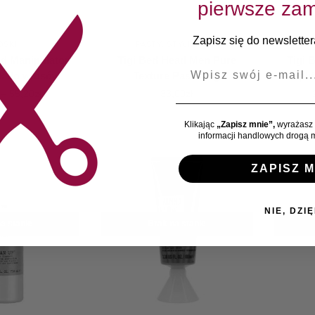
pierwsze zam
Zapisz się do newslettera
OSKI
PASTY
,
STYLIZACJA
ad Manipulator
Tigi Bed Head Men Pure
Tigi 
E-mail
k do włosów
Texture Pasta 83g
Amplif
–
55,20
zł
33,00
zł
Klikając
„Zapisz mnie”,
wyrażasz 
informacji handlowych drogą m
ZAPISZ M
NIE, DZIĘ
a stanie
Brak na stanie