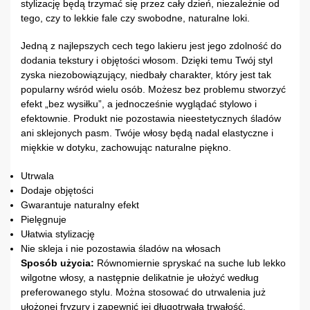
stylizację będą trzymać się przez cały dzień, niezależnie od
tego, czy to lekkie fale czy swobodne, naturalne loki.
Jedną z najlepszych cech tego lakieru jest jego zdolność do
dodania tekstury i objętości włosom. Dzięki temu Twój styl
zyska niezobowiązujący, niedbały charakter, który jest tak
popularny wśród wielu osób. Możesz bez problemu stworzyć
efekt „bez wysiłku”, a jednocześnie wyglądać stylowo i
efektownie. Produkt nie pozostawia nieestetycznych śladów
ani sklejonych pasm. Twóje włosy będą nadal elastyczne i
miękkie w dotyku, zachowując naturalne piękno.
Utrwala
Dodaje objętości
Gwarantuje naturalny efekt
Pielęgnuje
Ułatwia stylizację
Nie skleja i nie pozostawia śladów na włosach
Sposób użycia:
Równomiernie spryskać na suche lub lekko
wilgotne włosy, a następnie delikatnie je ułożyć według
preferowanego stylu. Można stosować do utrwalenia już
ułożonej fryzury i zapewnić jej długotrwałą trwałość.