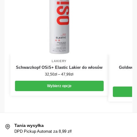
LAKIERY
Schwarzkopf OSiS+ Elastic Lakier do włosów
Goldwell 
32,50
zł
–
47,99
zł
Wybierz opcje
Tania wysyłka
DPD Pickup Automat za 8,99 zł!