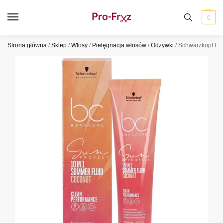
0
Strona główna
/
Sklep
/
Włosy
/
Pielęgnacja włosów
/
Odżywki
/
Schwarzkopf BC