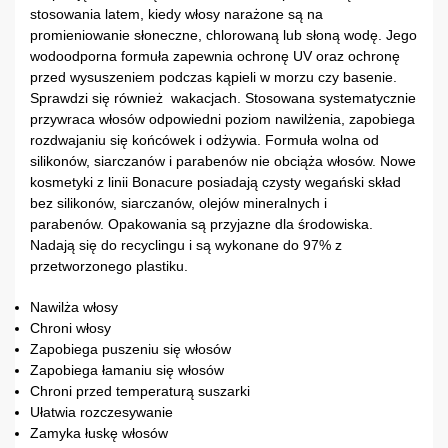
stosowania latem, kiedy włosy narażone są na
promieniowanie słoneczne, chlorowaną lub słoną wodę. Jego
wodoodporna formuła zapewnia ochronę UV oraz ochronę
przed wysuszeniem podczas kąpieli w morzu czy basenie.
Sprawdzi się również wakacjach. Stosowana systematycznie
przywraca włosów odpowiedni poziom nawilżenia, zapobiega
rozdwajaniu się końcówek i odżywia. Formuła wolna od
silikonów, siarczanów i parabenów nie obciąża włosów. Nowe
kosmetyki z linii Bonacure posiadają czysty wegański skład
bez silikonów, siarczanów, olejów mineralnych i
parabenów. Opakowania są przyjazne dla środowiska.
Nadają się do recyclingu i są wykonane do 97% z
przetworzonego plastiku.
Nawilża włosy
Chroni włosy
Zapobiega puszeniu się włosów
Zapobiega łamaniu się włosów
Chroni przed temperaturą suszarki
Ułatwia rozczesywanie
Zamyka łuskę włosów