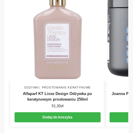
ODŻYWKI
,
PROSTOWANIE KERATYNOWE
Alfaparf KT Lisse Design Odżywka po
Joanna Pro
keratynowym prostowaniu 250ml
51,30
zł
Dodaj do koszyka