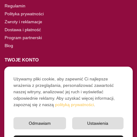
Regulamin
Polityka prywatności
Zwroty i reklamacje
Dostawa i płatność
Program partnerski
Blog
TWOJE KONTO
Moje konto
Nie pamiętasz hasła?
Używamy pliki cookie, aby zapewnić Ci najlepsze
wrażenia z przeglądania, personalizować zawartość
Twoje zamówienia
naszej witryny, analizować jej ruch i wyświetlać
odpowiednie reklamy. Aby uzyskać więcej informacji,
NASZE SOCIALE
zapoznaj się z naszą
polityką prywatności
.
Facebook
Instagram
Odmawiam
Ustawienia
YouTube