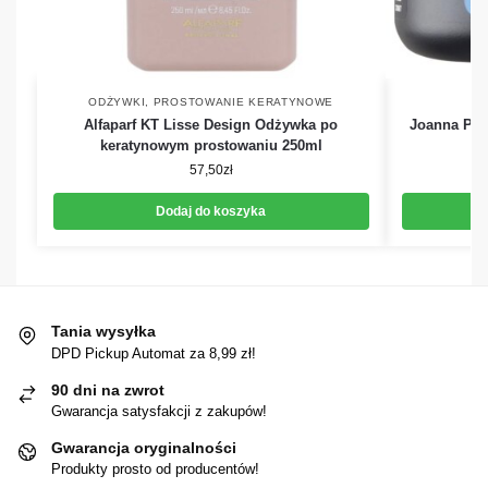
ODŻYWKI
,
PROSTOWANIE KERATYNOWE
Alfaparf KT Lisse Design Odżywka po
Joanna Pro
keratynowym prostowaniu 250ml
57,50
zł
Dodaj do koszyka
Tania wysyłka
DPD Pickup Automat za 8,99 zł!
90 dni na zwrot
Gwarancja satysfakcji z zakupów!
Gwarancja oryginalności
Produkty prosto od producentów!