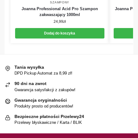
SZAMPONY
Joanna Professional Acid Pro Szampon
Joanna Pro
zakwaszający 1000ml
24,99
zł
Dodaj do koszyka
Tania wysyłka
DPD Pickup Automat za 8,99 zł!
90 dni na zwrot
Gwarancja satysfakcji z zakupów!
Gwarancja oryginalności
Produkty prosto od producentów!
Bezpieczne płatności Przelewy24
Przelewy błyskawiczne / Karta / BLIK