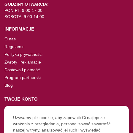
GODZINY OTWARCIA:
PON-PT: 9:00-17:00
SOBOTA: 9:00-14:00
INFORMACJE
O nas
Regulamin
Polityka prywatności
Zwroty i reklamacje
Dostawa i płatność
Program partnerski
Blog
TWOJE KONTO
Moje konto
Nie pamiętasz hasła?
Używamy pliki cookie, aby zapewnić Ci najlepsze
wrażenia z przeglądania, personalizować zawartość
Twoje zamówienia
naszej witryny, analizować jej ruch i wyświetlać