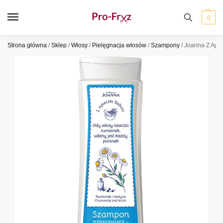
0
Strona główna
/
Sklep
/
Włosy
/
Pielęgnacja włosów
/
Szampony
/
Joanna Z Apt