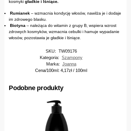
kosmyki
gładkie i lśniące.
Rumianek
– wzmacnia kondycję włosów, nawilża je i dodaje
im zdrowego blasku.
Biotyna
– należąca do witamin z grupy B, wspiera wzrost
zdrowych kosmyków, wzmacnia cebulki i hamuje wypadanie
włosów, pozostawia je gładkie i lśniące.
SKU:
TW09176
Kategoria:
Szampony
Marka:
Joanna
Cena/100ml:
4,17
zł
/ 100ml
Podobne produkty