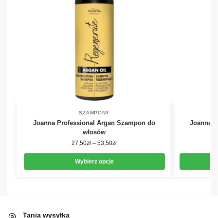
SZAMPONY
Joanna Professional Argan Szampon do
Joanna P
włosów
27,50
zł
–
53,50
zł
Wybierz opcje
Tania wysyłka