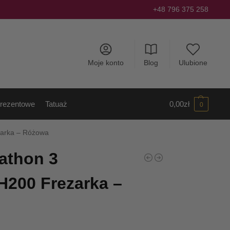
+48 796 375 258
Moje konto
Blog
Ulubione
rezentowe
Tatuaż
0,00
zł
0
zarka – Różowa
athon 3
H200 Frezarka –