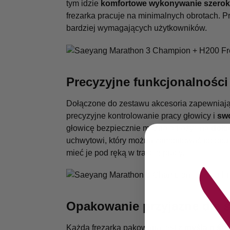
tym idzie
komfortowe wykonywanie szerok
frezarka pracuje na minimalnych obrotach. P
bardziej wymagających użytkowników.
Precyzyjne funkcjonalności
Dołączone do zestawu akcesoria zapewniaj
precyzyjne kontrolowanie pracy głowicy i
sw
głowicę bezpiecznie można odłożyć na
dołą
uchwytowi, który można zamontować po obu 
mieć je pod ręką w trakcie pracy.
Opakowanie przyjazne dla 
Każda frezarka pakowana jest
z myślą o śr