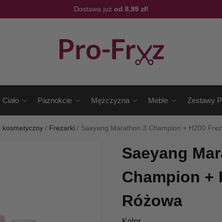
Dostawa już
od 8,99 zł!
Ciało
Paznokcie
Mężczyzna
Meble
Zestawy P
t kosmetyczny
/
Frezarki
/
Saeyang Marathon 3 Champion + H200 Fre
Saeyang Mar
Champion + 
Różowa
Kolor