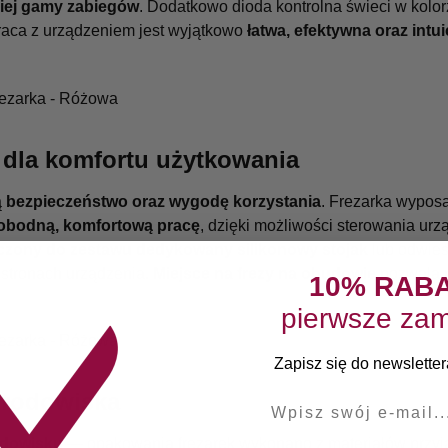
iej gamy zabiegów
. Dodatkowo dioda kontrolna świeci w kolor
raca z urządzeniem jest wyjątkowo
łatwa, efektywna oraz intui
 dla komfortu użytkowania
ą
bezpieczeństwo oraz wygodę korzystania
. Frezarka wypos
obodną, komfortową pracę
, dzięki możliwości sterowania urz
czony do zestawu dedykowany silikonowy stojak
lub odwies
stronach urządzenia.
Miejsce na frezy na obudowie
pozwala n
10% RAB
pierwsze zam
Zapisz się do newslettera
środowiska
E-mail
odowisku
— opakowania frezarek wykonano z materiałów przyja