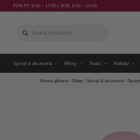
PON-PT: 9:00 – 17:00 | SOB: 9:00 – 14:00
Sprzęt & akcesoria
Włosy
Twarz
Makijaż
Strona główna
/
Sklep
/
Sprzęt & akcesoria
/
Sprzę