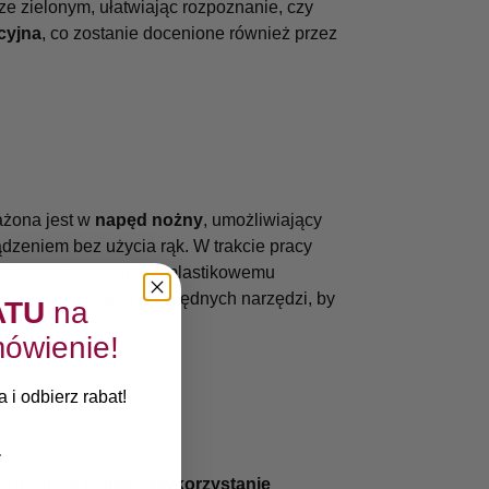
ze zielonym, ułatwiając rozpoznanie, czy
cyjna
, co zostanie docenione również przez
ażona jest w
napęd nożny
, umożliwiający
ądzeniem bez użycia rąk. W trakcie pracy
ić dzięki wygodnemu plastikowemu
a przygotowanie niezbędnych narzędzi, by
ATU
na
ówienie!
 i odbierz rabat!
znych dla planety.
Wykorzystanie