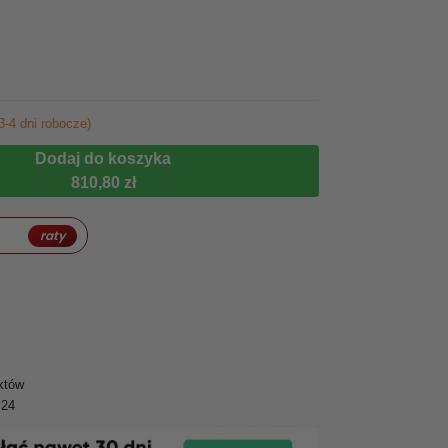
3-4 dni robocze)
Dodaj do koszyka
810,80 zł
raty
któw
y24