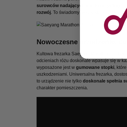
surowców nadających się do recyklingu
or
rozwój
. To świadomy wybór, który pozwala c
Nowoczesne urządzenie, cen
Kultowa frezarka Saeyang Marathon 3 Cha
odcieniach różu doskonale wpasuje się w każ
wyposażone jest w
gumowane stopki
, któr
uszkodzeniami. Uniwersalna frezarka, dostos
to urządzenie nie tylko
doskonale spełnia s
charakter pomieszczenia.