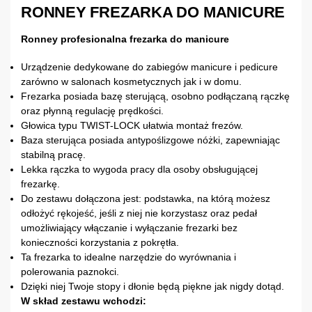
RONNEY FREZARKA DO MANICURE
Ronney profesionalna frezarka do manicure
Urządzenie dedykowane do zabiegów manicure i pedicure
zarówno w salonach kosmetycznych jak i w domu.
Frezarka posiada bazę sterującą, osobno podłączaną rączkę
oraz płynną regulację prędkości.
Głowica typu TWIST-LOCK ułatwia montaż frezów.
Baza sterująca posiada antypoślizgowe nóżki, zapewniając
stabilną pracę.
Lekka rączka to wygoda pracy dla osoby obsługującej
frezarkę.
Do zestawu dołączona jest: podstawka, na którą możesz
odłożyć rękojeść, jeśli z niej nie korzystasz oraz pedał
umożliwiający włączanie i wyłączanie frezarki bez
konieczności korzystania z pokrętła.
Ta frezarka to idealne narzędzie do wyrównania i
polerowania paznokci.
Dzięki niej Twoje stopy i dłonie będą piękne jak nigdy dotąd.
W skład zestawu wchodzi: