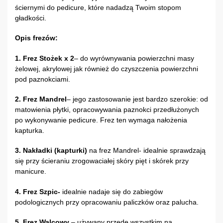
ściernymi do pedicure, które nadadzą Twoim stopom
gładkości.
Opis frezów:
1. Frez Stożek x 2
– do wyrównywania powierzchni masy
żelowej, akrylowej jak również do czyszczenia powierzchni
pod paznokciami.
2. Frez Mandrel
– jego zastosowanie jest bardzo szerokie: od
matowienia płytki, opracowywania paznokci przedłużonych
po wykonywanie pedicure. Frez ten wymaga nałożenia
kapturka.
3. Nakładki (kapturki)
na frez Mandrel- idealnie sprawdzają
się przy ścieraniu zrogowaciałej skóry pięt i skórek przy
manicure.
4. Frez Szpic-
idealnie nadaje się do zabiegów
podologicznych przy opracowaniu paliczków oraz palucha.
5. Frez Walcowy
– używany przede wszystkim na