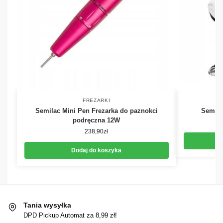
FREZARKI
Semilac Mini Pen Frezarka do paznokci
Semila
podręczna 12W
238,90
zł
Dodaj do koszyka
Tania wysyłka
DPD Pickup Automat za 8,99 zł!