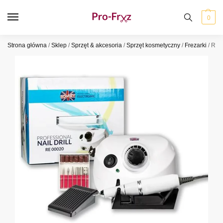
0
Strona główna
/
Sklep
/
Sprzęt & akcesoria
/
Sprzęt kosmetyczny
/
Frezarki
/
Ron