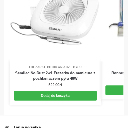
FREZARKI
,
POCHŁANIACZE PYŁU
Semilac No Dust 2w1 Frezarka do manicure z
Ronney #
pochłaniaczem pyłu 48W
522,00
zł
Dodaj do koszyka
Tania wysyłka