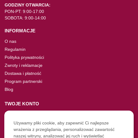
GODZINY OTWARCIA:
PON-PT: 9:00-17:00
SOBOTA: 9:00-14:00
INFORMACJE
O nas
Regulamin
Polityka prywatności
Zwroty i reklamacje
Dostawa i płatność
Program partnerski
Blog
TWOJE KONTO
Moje konto
Nie pamiętasz hasła?
Używamy pliki cookie, aby zapewnić Ci najlepsze
wrażenia z przeglądania, personalizować zawartość
Twoje zamówienia
naszej witryny, analizować jej ruch i wyświetlać