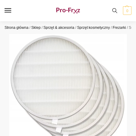
0
Strona główna
/
Sklep
/
Sprzęt & akcesoria
/
Sprzęt kosmetyczny
/
Frezarki
/
Semi