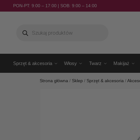
PON-PT: 9:00 – 17:00 | SOB: 9:00 – 14:00
Sprzęt & akcesoria
Włosy
Twarz
Makijaż
Strona główna
/
Sklep
/
Sprzęt & akcesoria
/
Akces