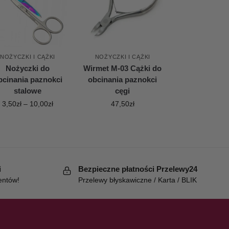
NOŻYCZKI I CĄŻKI
NOŻYCZKI I CĄŻKI
Nożyczki do
Wirmet M-03 Cążki do
bcinania paznokci
obcinania paznokci
stalowe
cęgi
3,50
zł
–
10,00
zł
47,50
zł
i
Bezpieczne płatności Przelewy24
entów!
Przelewy błyskawiczne / Karta / BLIK