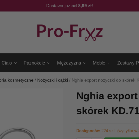
Dostawa już
od 8,99 zł!
Ciało
Paznokcie
Mężczyzna
Meble
Zestawy P
oria kosmetyczne
/
Nożyczki i cążki
/
Nghia export nożyczki do skórek 
Nghia export
skórek KD.7
Dostępność:
224 szt. (wysyłka w 