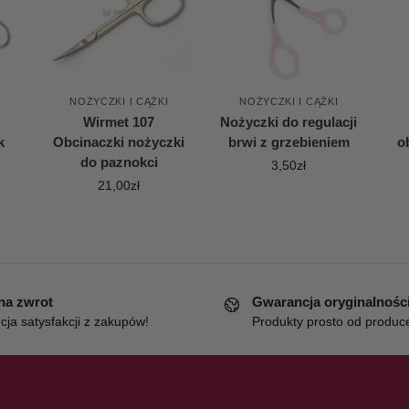
NOŻYCZKI I CĄŻKI
NOŻYCZKI I CĄŻKI
Wirmet 107
Nożyczki do regulacji
k
Obcinaczki nożyczki
brwi z grzebieniem
o
do paznokci
3,50
zł
21,00
zł
 na zwrot
Gwarancja oryginalnośc
ja satysfakcji z zakupów!
Produkty prosto od produc