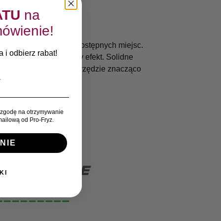
ATU
na
ówienie!
dostęp nawet do trudno dostępnych miejsc.
 i odbierz rabat!
pewniając profesjonalny efekt. Solidne
si wygodę pracy. To narzędzie znacząco
.
zgodę na otrzymywanie
ailową od Pro-Fryz.
NIE
KI