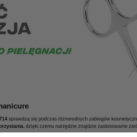
manicure
714
sprawdzą się podczas różnorodnych zabiegów kosmetycznyc
orzystania
, dzięki czemu narzędzie znajdzie zastosowanie zar