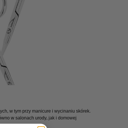
h, w tym przy manicure i wycinaniu skórek.
ówno w salonach urody, jak i domowej