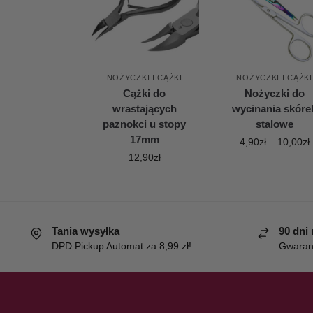
NOŻYCZKI I CĄŻKI
NOŻYCZKI I CĄŻKI
Cążki do
Nożyczki do
wrastających
wycinania skóre
paznokci u stopy
stalowe
17mm
4,90
zł
–
10,00
zł
12,90
zł
Tania wysyłka
90 dni
DPD Pickup Automat za 8,99 zł!
Gwaranc