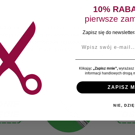
10% RAB
pierwsze zam
ości 20 mm
gwarantują gładkie i precyzyjne cięcie, ułatwiając 
Zapisz się do newslettera
się przy starannym przycinaniu skórek wokół paznokci
, za
żliwia
płynne, komfortowe użytkowanie
, co dodatkowo podno
E-mail
anego manicure
, czyniąc go bardziej precyzyjnym i estetycznym
Klikając
„Zapisz mnie”,
wyrażasz 
informacji handlowych drogą m
ZAPISZ M
NIE, DZIĘ