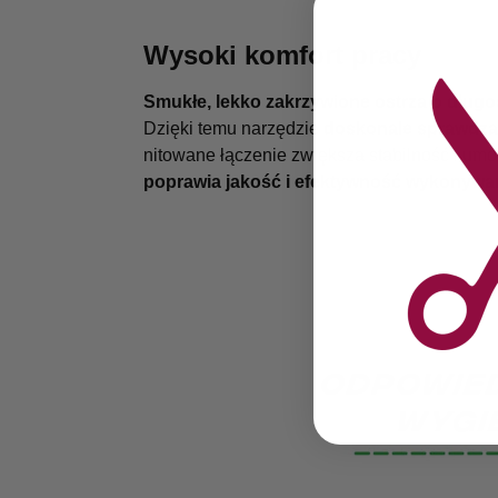
Wysoki komfort pracy
Smukłe, lekko zakrzywione ostrza o dług
Dzięki temu narzędzie
doskonale sprawdza 
nitowane łączenie zwiększa stabilność i umo
poprawia jakość i efektywność wykonyw