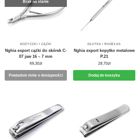
Brak na stanie
NOŻYCZKI I CĄŻKI
DŁUTKA I RADEŁKA
Nghia export cążki do skórek C-
Nghia export kopytko metalowe
07 jaw 16 – 7 mm
P.21
69,30
zł
28,70
zł
Powiadom mnie o dostępności
Dodaj do koszyka