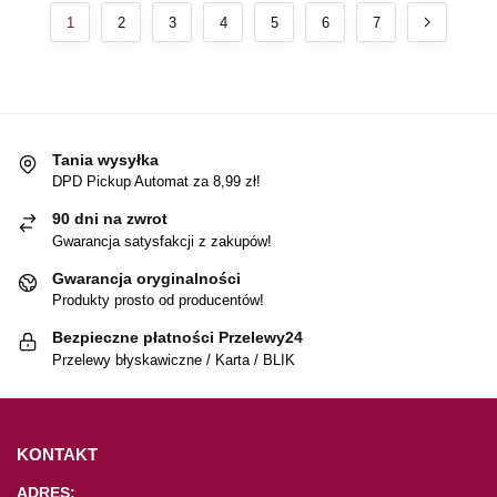
1
2
3
4
5
6
7
Tania wysyłka
DPD Pickup Automat za 8,99 zł!
90 dni na zwrot
Gwarancja satysfakcji z zakupów!
Gwarancja oryginalności
Produkty prosto od producentów!
Bezpieczne płatności Przelewy24
Przelewy błyskawiczne / Karta / BLIK
KONTAKT
ADRES: