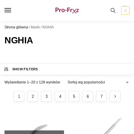
0
Strona główna
/
Marki
/
NGHIA
NGHIA
SHOW FILTERS
Wyświetlanie 1–20 z 128 wyników
1
2
3
4
5
6
7