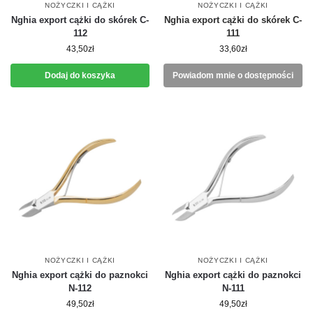
NOŻYCZKI I CĄŻKI
NOŻYCZKI I CĄŻKI
Nghia export cążki do skórek C-
Nghia export cążki do skórek C-
112
111
43,50
zł
33,60
zł
Dodaj do koszyka
Powiadom mnie o dostępności
NOŻYCZKI I CĄŻKI
NOŻYCZKI I CĄŻKI
Nghia export cążki do paznokci
Nghia export cążki do paznokci
N-112
N-111
49,50
zł
49,50
zł