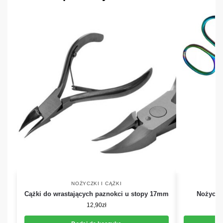
NOŻYCZKI I CĄŻKI
Cążki do wrastających paznokci u stopy 17mm
Nożyczki
12,90
zł