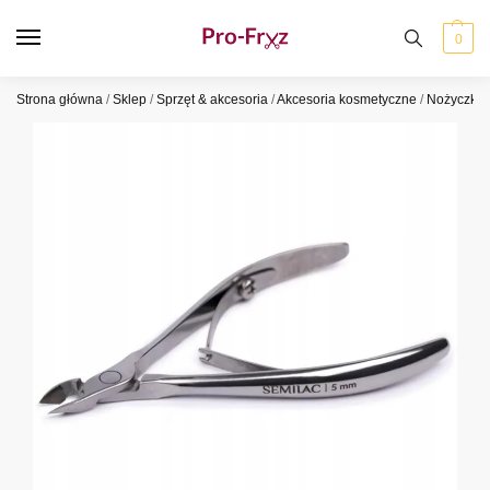
0
Strona główna
/
Sklep
/
Sprzęt & akcesoria
/
Akcesoria kosmetyczne
/
Nożyczki i