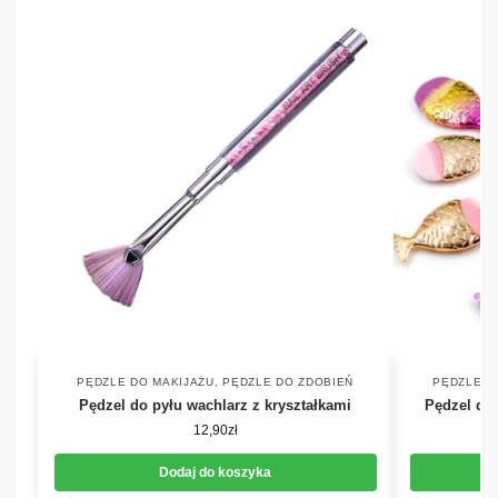
PĘDZLE DO MAKIJAŻU
,
PĘDZLE DO ZDOBIEŃ
PĘDZLE D
Pędzel do pyłu wachlarz z kryształkami
Pędzel do 
12,90
zł
Dodaj do koszyka