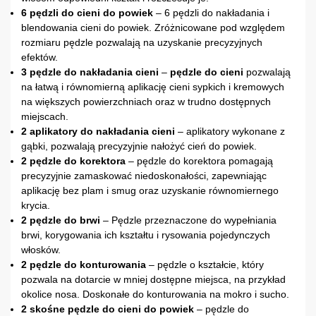
6 pędzli do cieni do powiek
– 6 pędzli do nakładania i
blendowania cieni do powiek. Zróżnicowane pod względem
rozmiaru pędzle pozwalają na uzyskanie precyzyjnych
efektów.
3 pędzle do nakładania cieni
–
pędzle do cieni
pozwalają
na łatwą i równomierną aplikację cieni sypkich i kremowych
na większych powierzchniach oraz w trudno dostępnych
miejscach.
2 aplikatory do nakładania cieni
– aplikatory wykonane z
gąbki, pozwalają precyzyjnie nałożyć cień do powiek.
2
pędzle do korektora
– pędzle do korektora pomagają
precyzyjnie zamaskować niedoskonałości, zapewniając
aplikację bez plam i smug oraz uzyskanie równomiernego
krycia.
2
pędzle do brwi
– Pędzle przeznaczone do wypełniania
brwi, korygowania ich kształtu i rysowania pojedynczych
włosków.
2
pędzle do konturowania
– pędzle o kształcie, który
pozwala na dotarcie w mniej dostępne miejsca, na przykład
okolice nosa. Doskonałe do konturowania na mokro i sucho.
2 skośne
pędzle do cieni do powiek
– pędzle do