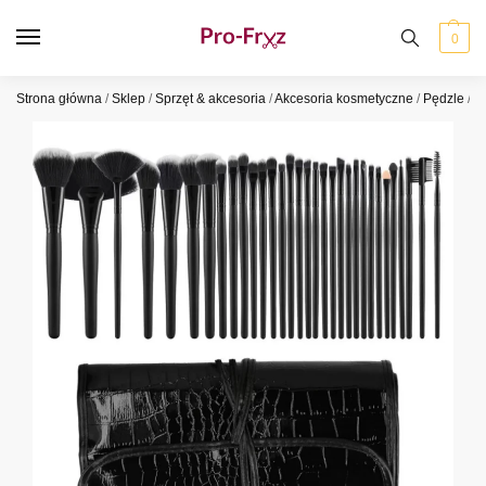
0
Strona główna
/
Sklep
/
Sprzęt & akcesoria
/
Akcesoria kosmetyczne
/
Pędzle
/
P