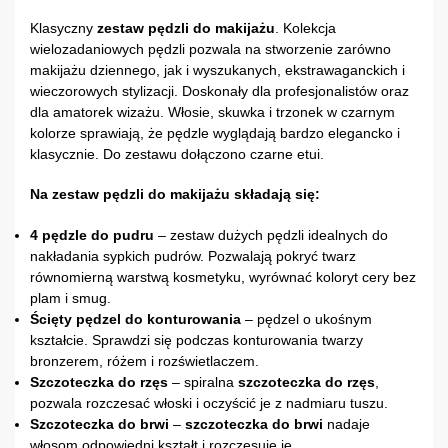
Klasyczny
zestaw pędzli do makijażu
. Kolekcja
wielozadaniowych pędzli pozwala na stworzenie zarówno
makijażu dziennego, jak i wyszukanych, ekstrawaganckich i
wieczorowych stylizacji. Doskonały dla profesjonalistów oraz
dla amatorek wizażu. Włosie, skuwka i trzonek w czarnym
kolorze sprawiają, że pędzle wyglądają bardzo elegancko i
klasycznie. Do zestawu dołączono czarne etui.
Na zestaw pędzli do makijażu składają się:
4
pędzle do pudru
– zestaw dużych pędzli idealnych do
nakładania sypkich pudrów. Pozwalają pokryć twarz
równomierną warstwą kosmetyku, wyrównać koloryt cery bez
plam i smug.
Ścięty
pędzel do konturowania
– pędzel o ukośnym
kształcie. Sprawdzi się podczas konturowania twarzy
bronzerem, różem i rozświetlaczem.
Szczoteczka do rzęs
– spiralna
szczoteczka do rzęs
,
pozwala rozczesać włoski i oczyścić je z nadmiaru tuszu.
Szczoteczka do brwi
–
szczoteczka do brwi
nadaje
włosom odpowiedni kształt i rozczesuje je.