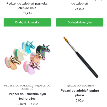
Pędzel do zdobień paznokci
do zdobień
cienkie linie
26,00
zł
35,99
zł
Dodaj do koszyka
Dodaj do koszyka
PĘDZLE DO MAKIJAŻU
,
PĘDZLE DO
PĘDZLE DO ZDOBIEŃ
ZDOBIEŃ
Pędzel do zdobień ombre
Pędzel do usuwania pyłu
płaski
jednorożec
5,00
zł
13,50
zł
–
17,00
zł