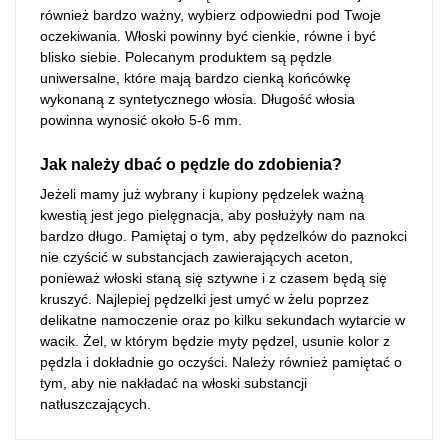
również bardzo ważny, wybierz odpowiedni pod Twoje
oczekiwania. Włoski powinny być cienkie, równe i być
blisko siebie. Polecanym produktem są pędzle
uniwersalne, które mają bardzo cienką końcówkę
wykonaną z syntetycznego włosia. Długość włosia
powinna wynosić około 5-6 mm.
Jak należy dbać o pędzle do zdobienia?
Jeżeli mamy już wybrany i kupiony pędzelek ważną
kwestią jest jego pielęgnacja, aby posłużyły nam na
bardzo długo. Pamiętaj o tym, aby pędzelków do paznokci
nie czyścić w substancjach zawierających aceton,
ponieważ włoski staną się sztywne i z czasem będą się
kruszyć. Najlepiej pędzelki jest umyć w żelu poprzez
delikatne namoczenie oraz po kilku sekundach wytarcie w
wacik. Żel, w którym będzie myty pędzel, usunie kolor z
pędzla i dokładnie go oczyści. Należy również pamiętać o
tym, aby nie nakładać na włoski substancji
natłuszczających.