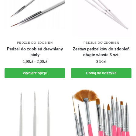
PĘDZLE DO ZDOBIEŃ
PĘDZLE DO ZDOBIEŃ
Pędzel do zdobień drewniany
Zestaw pędzelków do zdobień
biały
długie włosie 3 szt.
1,90
zł
–
2,00
zł
3,50
zł
Wybierz opcje
Dodaj do koszyka