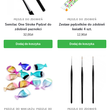
PĘDZLE DO ZDOBIEŃ
PĘDZLE DO ZDOBIEŃ
Semilac One Stroke Pędzel do
Zestaw pędzelków do zdobień
zdobień paznokci
kwiatki 4 szt.
32,00
zł
12,90
zł
Dodaj do koszyka
Dodaj do koszyka
PĘDZLE DO MAKIJAŻU
,
PĘDZLE DO
PĘDZLE DO ZDOBIEŃ