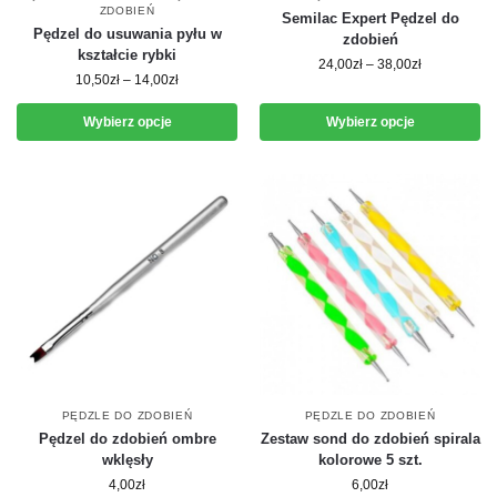
ZDOBIEŃ
Semilac Expert Pędzel do
Pędzel do usuwania pyłu w
zdobień
kształcie rybki
24,00
zł
–
38,00
zł
10,50
zł
–
14,00
zł
Wybierz opcje
Wybierz opcje
PĘDZLE DO ZDOBIEŃ
PĘDZLE DO ZDOBIEŃ
Pędzel do zdobień ombre
Zestaw sond do zdobień spirala
wklęsły
kolorowe 5 szt.
4,00
zł
6,00
zł