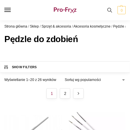
0
Strona główna
/
Sklep
/
Sprzęt & akcesoria
/
Akcesoria kosmetyczne
/
Pędzle
/
P
Pędzle do zdobień
SHOW FILTERS
Wyświetlanie 1–20 z 26 wyników
1
2