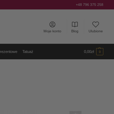
+48 796 375 258
Moje konto
Blog
Ulubione
rezentowe
Tatuaż
0,00
zł
0