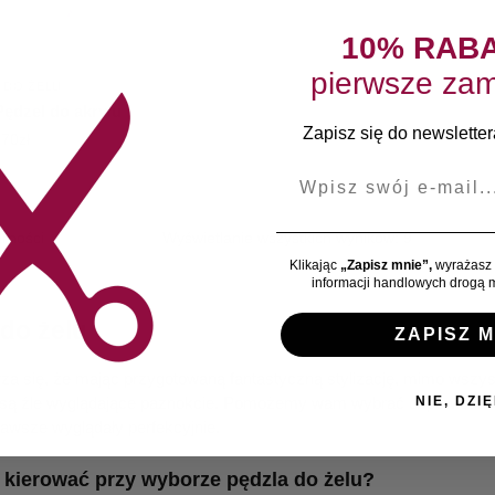
10% RAB
pierwsze zam
 DO ŻELU
ędzel do akrylu
Zapisz się do newslettera
,70
zł
E-mail
Wyświetlanie wszystkich wyników: 9
Klikając
„Zapisz mnie”,
wyrażasz 
informacji handlowych drogą m
 do żelu
ZAPISZ M
za się, że mając przygotowaną fantastyczną stylizację, mimo wszys
NIE, DZIĘ
ą źle wyglądające paznokcie. Pomożemy wam wybrać odpowiedni pęd
awsze wyglądały perfekcyjnie.
 kierować przy wyborze pędzla do żelu?