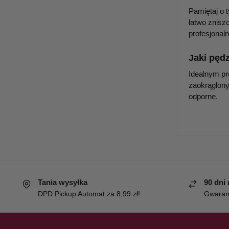
Pamiętaj o 
łatwo znisz
profesjonal
Jaki pęd
Idealnym p
zaokrąglony
odporne.
Tania wysyłka
90 dni
DPD Pickup Automat za 8,99 zł!
Gwaranc