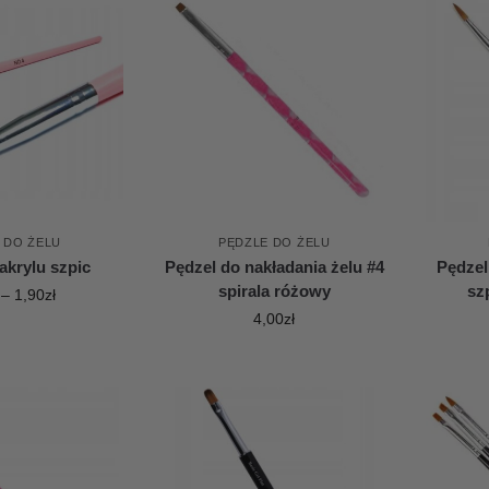
 DO ŻELU
PĘDZLE DO ŻELU
akrylu szpic
Pędzel do nakładania żelu #4
Pędzel
spirala różowy
sz
–
1,90
zł
4,00
zł