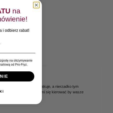
ATU
na
ówienie!
 i odbierz rabat!
zgodę na otrzymywanie
ailową od Pro-Fryz.
NIE
tko czegoś nam w niej brakuje, a nierzadko tym
KI
zel i właściwości, jakimi się kierować by wasze