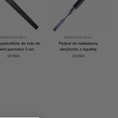
PĘDZLE DO ŻELU
PĘDZLE DO ŻELU
 pędzelków do żelu do
Pędzel do nakładania
ień paznokci 3 szt.
akrylożelu z łopatką
18,90
zł
10,00
zł