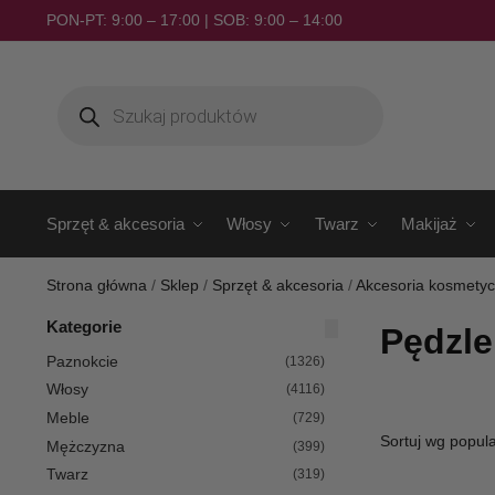
PON-PT: 9:00 – 17:00 | SOB: 9:00 – 14:00
Sprzęt & akcesoria
Włosy
Twarz
Makijaż
Strona główna
/
Sklep
/
Sprzęt & akcesoria
/
Akcesoria kosmety
Kategorie
Pędzle
Paznokcie
(1326)
Włosy
(4116)
Meble
(729)
Mężczyzna
(399)
Twarz
(319)