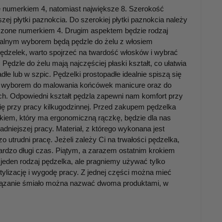
 numerkiem 4, natomiast największe 8. Szerokość
ej płytki paznokcia. Do szerokiej płytki paznokcia należy
aczone numerkiem 4. Drugim aspektem będzie rodzaj
idealnym wyborem będą pędzle do żelu z włosiem
ędzelek, warto spojrzeć na twardość włosków i wybrać
ędzle do żelu mają najczęściej płaski kształt, co ułatwia
e lub w szpic. Pędzelki prostopadłe idealnie spiszą się
ym wyborem do malowania końcówek manicure oraz do
ch. Odpowiedni kształt pędzla zapewni nam komfort przy
 się przy pracy kilkugodzinnej. Przed zakupem pędzelka
elkiem, który ma ergonomiczną rączkę, będzie dla nas
dniejszej pracy. Materiał, z którego wykonana jest
o utrudni pracę. Jeżeli zależy Ci na trwałości pędzelka,
ardzo długi czas. Piątym, a zarazem ostatnim krokiem
eden rodzaj pędzelka, ale pragniemy używać tylko
tylizację i wygodę pracy. Z jednej części można mieć
związanie śmiało można nazwać dwoma produktami, w