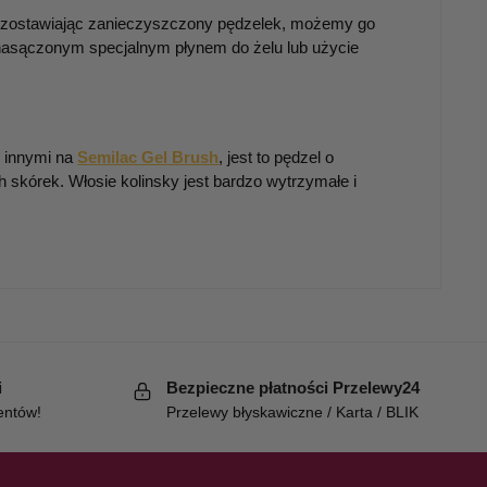
 pozostawiając zanieczyszczony pędzelek, możemy go
 nasączonym specjalnym płynem do żelu lub użycie
y innymi na
Semilac Gel Brush
, jest to pędzel o
 skórek. Włosie kolinsky jest bardzo wytrzymałe i
i
Bezpieczne płatności Przelewy24
entów!
Przelewy błyskawiczne / Karta / BLIK