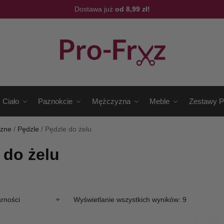
Dostawa już
od 8,99 zł!
Ciało
Paznokcie
Mężczyzna
Meble
Zestawy P
czne
/
Pędzle
/
Pędzle do żelu
 do żelu
Wyświetlanie wszystkich wyników: 9