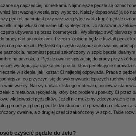
czane są najczęściej numerkami. Najmniejsze pędzle są oznaczone
wnież jest ważną kwestią przy wyborze. Należy dopasować ją do nasz
szy pędzel, natomiast przy węższej płytce warto kupić pędzle ozn
dzelki mają włoski naturalne lub syntetyczne. Do stosowania żeli 
 często używane są przez kosmetyczki. Wybierając swój pierwszy p
do pracy nad paznokciami. Trzecim krokiem będzie kształt pędzelka. P
żelu na paznokciu. Pędzelki są często zakończone owalnie, prostopadł
ie paznokcia, natomiast pędzel zakończony w szpic będzie idealn
mbre na paznokciu. Pędzle owalne spiszą się do pracy przy skórka
zęściej występująca rączka jest prosta, która perfekcyjnie sprawdzi
iecznie w sklepie, jaki kształt Ci najlepiej odpowiada. Praca z pędz
ygodniejsza, co przyczyni się do wykonywania lepszych ruchów i dokła
t równie ważny. Należy unikać śliskiego materiału, ponieważ stanowcz
zelek z metalową rękojeścią, który bez problemu posłuży Ci przez b
owe właściwości pędzelków. Jeżeli nie możemy zdecydować się na j
ealną propozycją będą pędzle dwustronne, co pozwoli na ciekawszą s
ończony owalnie, a z drugiej części zakończony w szpic. Takie ro
posób czyścić pędzle do żelu?