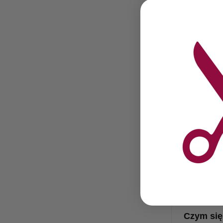
PĘDZLE
Ronney #449 P
11
Pędzle
Często zdar
problemem s
paznokcie z
Czym się