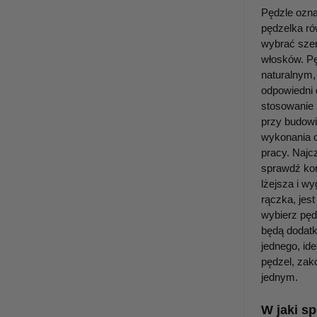
Pędzle ozna
pędzelka ró
wybrać szer
włosków. Pę
naturalnym,
odpowiedni 
stosowanie 
przy budow
wykonania o
pracy. Najc
sprawdź kon
lżejsza i w
rączka, jes
wybierz pęd
będą dodatk
jednego, id
pędzel, zak
jednym.
W jaki s