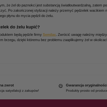
tym, że żel do paznokci jest substancją światłoutwardzalną, zatem
czyć. Po zakończonej stylizacji należy przemyć pędzelek wacikiem
nego płynu do mycia pędzli do żelu.
zelek do żelu kupić?
roduktem będą pędzle firmy
Semilac
. Zwrócić uwagę należny międz
m brzegu, dzięki któremu bez problemu zaaplikujemy żel w okolicach
 na zwrot
Gwarancja oryginalnośc
ja satysfakcji z zakupów!
Produkty prosto od produc