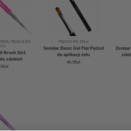
OBIEŃ
,
PĘDZLE DO
PĘDZLE DO ŻELU
ELU
Semilac Basic Gel Flat Pędzel
Zestaw
il Brush 2in1
do aplikacji żelu
zdob
 do zdobień
46,99
zł
,50
zł