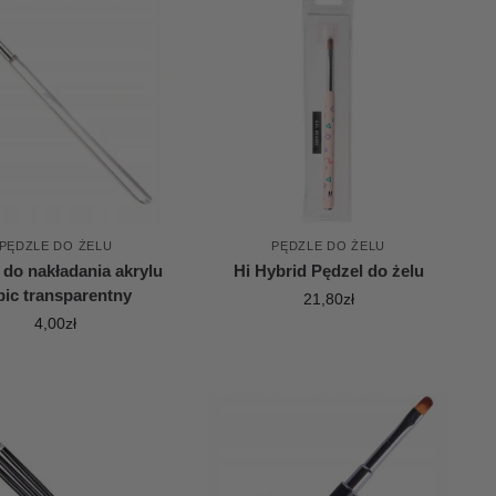
PĘDZLE DO ŻELU
PĘDZLE DO ŻELU
 do nakładania akrylu
Hi Hybrid Pędzel do żelu
pic transparentny
21,80
zł
4,00
zł