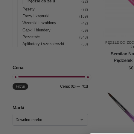
Pędzle do żelu
(22)
Pęsety
(73)
Frezy i kapturki
(169)
Wzorniki i szablony
(42)
Gąbki i blendery
(59)
Pozostałe
(343)
PĘDZLE DO ZD
Aplikatory i szczoteczki
(38)
Ż
Semilac Na
Pędzelek
Cena
66
Filtruj
Cena:
0zł
—
70zł
Marki