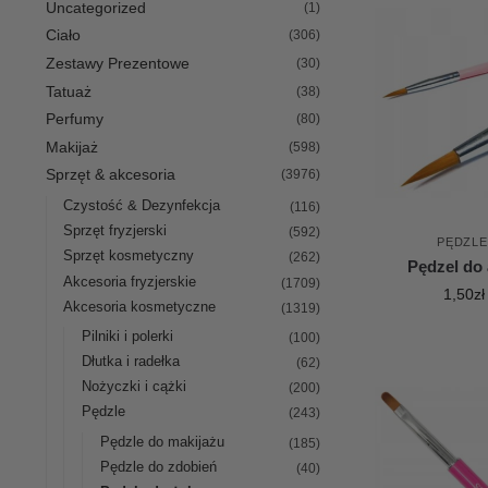
Uncategorized
(1)
Ciało
(306)
Zestawy Prezentowe
(30)
Tatuaż
(38)
Perfumy
(80)
Makijaż
(598)
Sprzęt & akcesoria
(3976)
Czystość & Dezynfekcja
(116)
Sprzęt fryzjerski
(592)
PĘDZLE
Sprzęt kosmetyczny
(262)
Pędzel do 
Akcesoria fryzjerskie
(1709)
1,50
zł
Akcesoria kosmetyczne
(1319)
Pilniki i polerki
(100)
Dłutka i radełka
(62)
Nożyczki i cążki
(200)
Pędzle
(243)
Pędzle do makijażu
(185)
Pędzle do zdobień
(40)